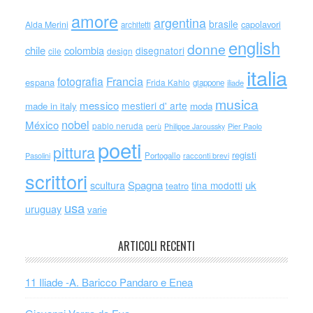
amore
argentina
brasile
capolavori
Alda Merini
architetti
english
donne
chile
colombia
disegnatori
cile
design
italia
Francia
fotografia
espana
Frida Kahlo
giappone
iliade
musica
messico
mestieri d' arte
made in italy
moda
nobel
México
pablo neruda
perù
Philippe Jaroussky
Pier Paolo
poeti
pittura
registi
Portogallo
racconti brevi
Pasolini
scrittori
scultura
Spagna
uk
tina modotti
teatro
usa
uruguay
varie
ARTICOLI RECENTI
11 Iliade -A. Baricco Pandaro e Enea