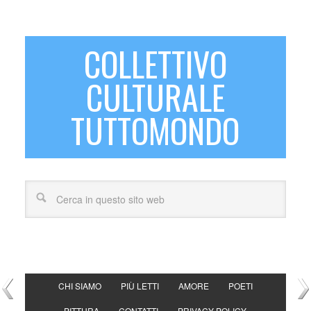
COLLETTIVO
CULTURALE
TUTTOMONDO
CHI SIAMO
PIÙ LETTI
AMORE
POETI
PITTURA
CONTATTI
PRIVACY POLICY