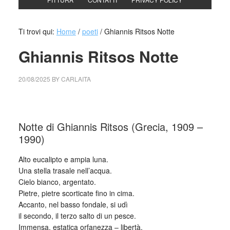
Ti trovi qui:
Home
/
poeti
/
Ghiannis Ritsos Notte
Ghiannis Ritsos Notte
20/08/2025
BY
CARLAITA
cctm collettivo culturale tuttomondo Ghiannis Ritsos Notte
Notte di Ghiannis Ritsos (Grecia, 1909 –
1990)
Alto eucalipto e ampia luna.
Una stella trasale nell’acqua.
Cielo bianco, argentato.
Pietre, pietre scorticate fino in cima.
Accanto, nel basso fondale, si udì
il secondo, il terzo salto di un pesce.
Immensa, estatica orfanezza – libertà.