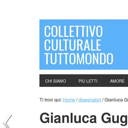
COLLETTIVO
CULTURALE
TUTTOMONDO
CHI SIAMO
PIÙ LETTI
AMORE
Ti trovi qui:
Home
/
disegnatori
/
Gianluca Gug
Gianluca Gugl