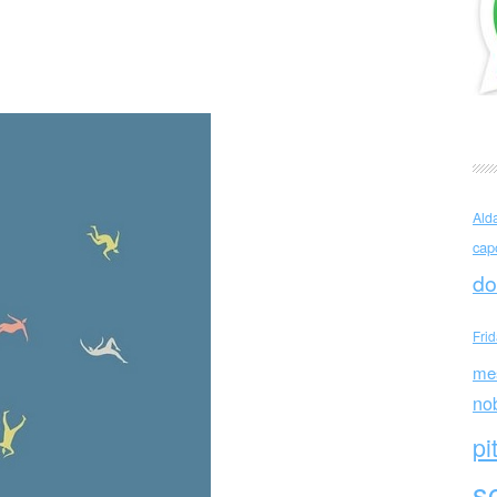
elmo (Italia)
Ald
cap
do
Fri
me
no
pi
sc