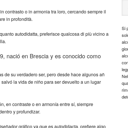
n contrasto o in armonia tra loro, cercando sempre il
re in profondità.
Si 
n quanto autodidatta, preferisce qualcosa di più vicino a
sol
lla.
alc
gio
9, nació en Brescia y es conocido como
alc
con
leg
as de su verdadero ser, pero desde hace algunos añ
Nel
 salvó la vida de niño para ser devuelto a un lugar
qua
rim
det
n, en contraste o en armonía entre sí, siempre
entro y profundizar.
iseñador gráfico ya que es autodidacta, prefiere algo