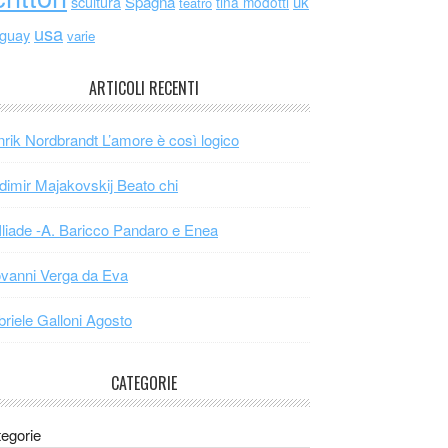
scultura
Spagna
uk
tina modotti
teatro
usa
uguay
varie
ARTICOLI RECENTI
rik Nordbrandt L’amore è così logico
dimir Majakovskij Beato chi
Iliade -A. Baricco Pandaro e Enea
vanni Verga da Eva
riele Galloni Agosto
CATEGORIE
egorie