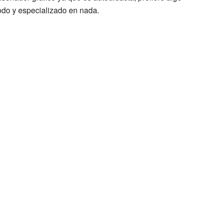
odo y especializado en nada.
ozioni e tutte le sue sfumature.
o un lungo viaggio, di essere una complessa
minabile di altri colori, comprenderai allora d’esser
a in comune con gli altri: l’origine!
ti: