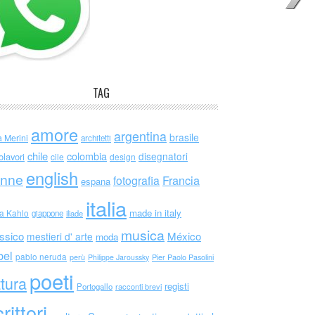
TAG
amore
argentina
brasile
a Merini
architetti
chile
colombia
disegnatori
olavori
cile
design
english
nne
Francia
fotografia
espana
italia
made in italy
da Kahlo
giappone
iliade
musica
ssico
México
mestieri d' arte
moda
bel
pablo neruda
perù
Philippe Jaroussky
Pier Paolo Pasolini
poeti
ttura
registi
Portogallo
racconti brevi
rittori