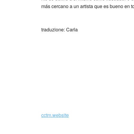
más cercano a un artista que es bueno en t
_
traduzione: Carla
“Immagina di essere un colore con le sue em
Prova ad analizzarle, scoprirai di aver fatt
combinazione derivante da un intreccio inter
diverso, ma allo stesso tempo di aver qualcos
Perchè tutto ha inizio da tre semplici elemen
Giallo, Rosso e Blu.”
@Colore_G.
cctm.website
opera: @Colore_G.,
Aria