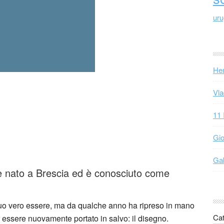
ur
Hen
Vla
11 
Gio
Gab
è nato a Brescia ed è conosciuto come
suo vero essere, ma da qualche anno ha ripreso in mano
Cat
r essere nuovamente portato in salvo: il disegno.