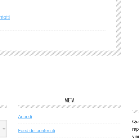
totti
META
Accedi
Que
rap
Feed dei contenuti
vie