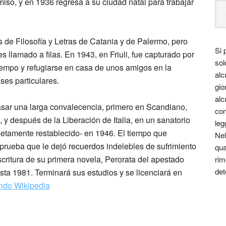
so, y en 1936 regresa a su ciudad natal para trabajar
 de Filosofía y Letras de Catania y de Palermo, pero
Si 
 llamado a filas. En 1943, en Friuli, fue capturado por
sol
tiempo y refugiarse en casa de unos amigos en la
alc
es particulares.
gio
alc
asar una larga convalecencia, primero en Scandiano,
con
y después de la Liberación de Italia, en un sanatorio
leg
tamente restablecido- en 1946. El tiempo que
Nel
prueba que le dejó recuerdos indelebles de sufrimiento
qua
critura de su primera novela, Perorata del apestado
rim
det
asta 1981. Terminará sus estudios y se licenciará en
endo Wikipedia