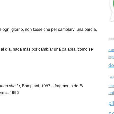
lino (Italia)
lte ogni giorno, non fosse che per cambiarvi una parola,
s al día, nada más por cambiar una palabra, como se
Ald
cap
do
Fri
’anno che fu
, Bompiani, 1987 – fragmento de
El
me
orma, 1995
no
pi
sc