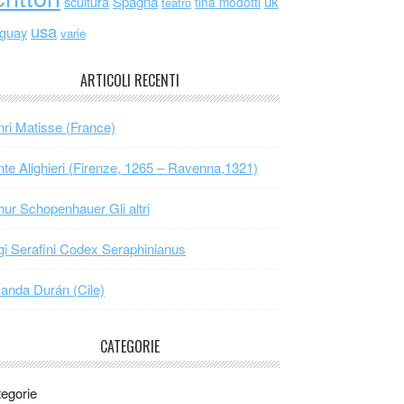
scultura
Spagna
uk
tina modotti
teatro
usa
uguay
varie
ARTICOLI RECENTI
ri Matisse (France)
te Alighieri (Firenze, 1265 – Ravenna,1321)
hur Schopenhauer Gli altri
gi Serafini Codex Seraphinianus
nda Durán (Cile)
CATEGORIE
egorie