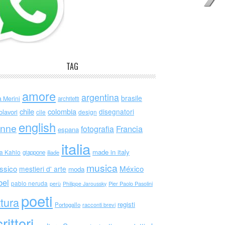
TAG
amore
argentina
brasile
a Merini
architetti
chile
colombia
disegnatori
olavori
cile
design
english
nne
Francia
fotografia
espana
italia
made in italy
da Kahlo
giappone
iliade
musica
ssico
México
mestieri d' arte
moda
bel
pablo neruda
perù
Philippe Jaroussky
Pier Paolo Pasolini
poeti
ttura
registi
Portogallo
racconti brevi
rittori