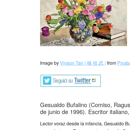
_
Image by
Vinson Tan ( 楊 祖 武 )
from
Pixab
Gesualdo Bufalino (Comiso, Ragu
de junio de 1996). Escritor italian
Lector voraz desde la infancia, Gesualdo Bu