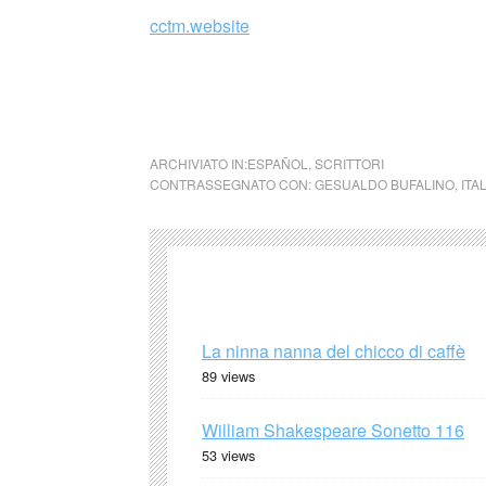
cctm.website
Gesualdo Bufalino (Italia) Rileggere cio’ che
que se ha escrito cincuenta veces al día
ARCHIVIATO IN:
ESPAÑOL
,
SCRITTORI
CONTRASSEGNATO CON:
GESUALDO BUFALINO
,
ITA
La ninna nanna del chicco di caffè
89 views
William Shakespeare Sonetto 116
53 views