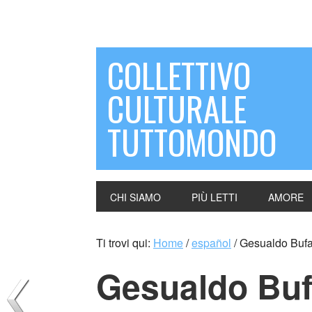
COLLETTIVO
CULTURALE
TUTTOMONDO
CHI SIAMO
PIÙ LETTI
AMORE
Ti trovi qui:
Home
/
español
/
Gesualdo Bufali
Gesualdo Bufa