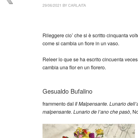
29/06/2021
BY
CARLAITA
collettivo culturale tuttomondo Gesualdo Bufa
Rileggere cio’ che si è scritto cinquanta vo
come si cambia un fiore in un vaso.
Releer lo que se ha escrito cincuenta vece
cambia una flor en un florero.
_
Gesualdo Bufalino
frammento daI
Il Malpensante. Lunario dell
malpensante. Lunario de l’ano che pasò
, N
_