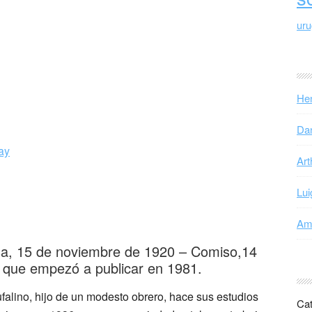
ur
Hen
Dan
ay
Art
Lui
Ama
sa, 15 de noviembre de 1920 – Comiso,14
o, que empezó a publicar en 1981.
falino, hijo de un modesto obrero, hace sus estudios
Cat