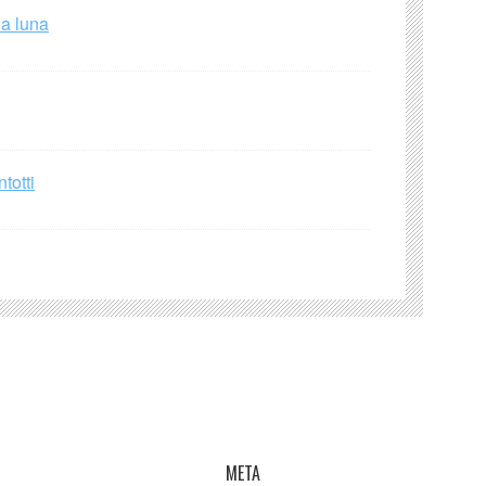
la luna
totti
META