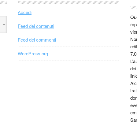
Accedi
Que
rap
Feed dei contenuti
vie
Non
Feed dei commenti
edi
WordPress.org
7.0
L’a
dei
link
Alc
tra
dom
eve
ema
Sar