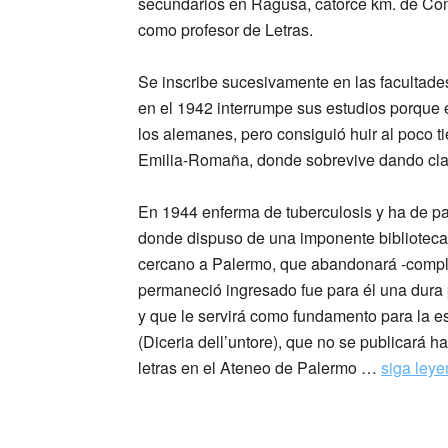
secundarios en Ragusa, catorce km. de Comi
como profesor de Letras.
Se inscribe sucesivamente en las facultades
en el 1942 interrumpe sus estudios porque es
los alemanes, pero consiguió huir al poco 
Emilia-Romaña, donde sobrevive dando clas
En 1944 enferma de tuberculosis y ha de p
donde dispuso de una imponente biblioteca, 
cercano a Palermo, que abandonará -comple
permaneció ingresado fue para él una dura 
y que le servirá como fundamento para la es
(Diceria dell’untore), que no se publicará h
letras en el Ateneo de Palermo …
siga ley
_