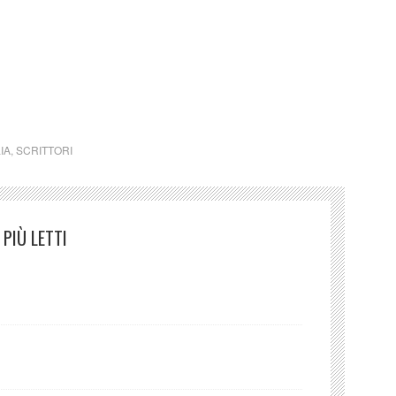
 si è scritto cinquanta volte ogni giorno … Releer lo
LIA
,
SCRITTORI
PIÙ LETTI