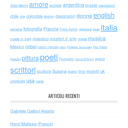
amore
argentina
brasile
capolavori
Alda Merini
architetti
english
donne
chile
colombia
disegnatori
cile
design
italia
Francia
fotografia
espana
Frida Kahlo
giappone
iliade
musica
messico
mestieri d' arte
made in italy
moda
nobel
México
pablo neruda
perù
Philippe Jaroussky
Pier Paolo
poeti
pittura
registi
Portogallo
racconti brevi
Pasolini
scrittori
scultura
Spagna
uk
tina modotti
teatro
usa
uruguay
varie
ARTICOLI RECENTI
Gabriele Galloni Agosto
Henri Matisse (France)