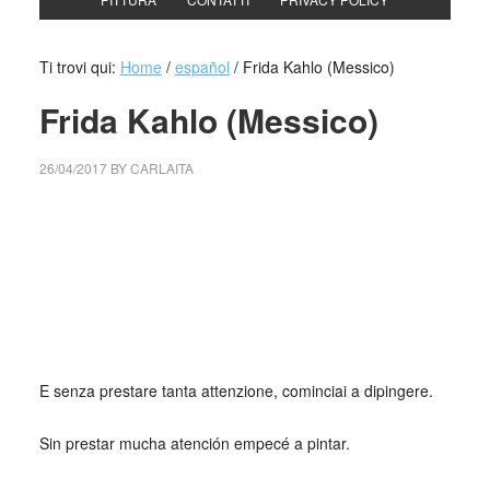
Ti trovi qui:
Home
/
español
/
Frida Kahlo (Messico)
Frida Kahlo (Messico)
26/04/2017
BY
CARLAITA
centro cultural tina modotti caracas centro cultural
tina modotti caracas centro cultural tina modotti
caracas centro cultural tina modotti caracas centro
cultural tina modotti caracas centro cultural tina
modotti caracas prestar
Sin prestar mucha atención empecé a pintar
E senza prestare tanta attenzione, cominciai a dipingere.
Sin prestar mucha atención empecé a pintar.