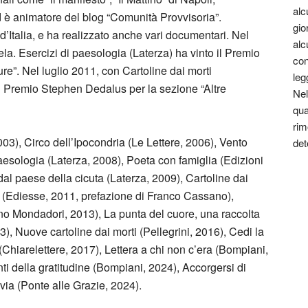
alc
d è animatore del blog “Comunità Provvisoria”.
gio
d’Italia, e ha realizzato anche vari documentari. Nel
alc
a. Esercizi di paesologia (Laterza) ha vinto il Premio
con
re”. Nel luglio 2011, con Cartoline dai morti
leg
il Premio Stephen Dedalus per la sezione “Altre
Nel
qua
rim
 2003), Circo dell’Ipocondria (Le Lettere, 2006), Vento
det
aesologia (Laterza, 2008), Poeta con famiglia (Edizioni
dal paese della cicuta (Laterza, 2009), Cartoline dai
o (Ediesse, 2011, prefazione di Franco Cassano),
no Mondadori, 2013), La punta del cuore, una raccolta
), Nuove cartoline dai morti (Pellegrini, 2016), Cedi la
 (Chiarelettere, 2017), Lettera a chi non c’era (Bompiani,
ti della gratitudine (Bompiani, 2024), Accorgersi di
 via (Ponte alle Grazie, 2024).