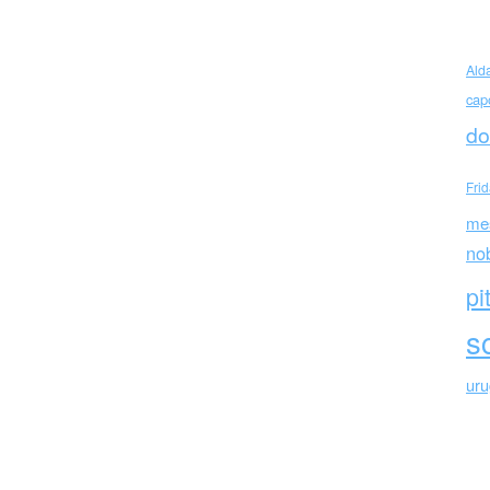
 Arminio Curarsi
Ald
cap
do
Fri
me
no
pi
sc
ur