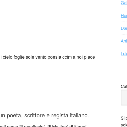
Gab
Hen
Dan
Art
Lui
Cat
 poeta, scrittore e regista italiano.
Si 
sol
li come “il manifesto”, “Il Mattino” di Napoli,