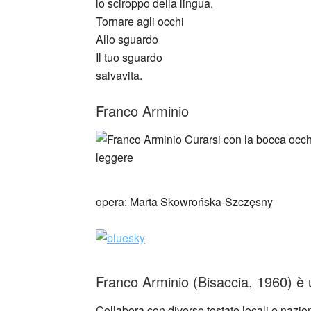
lo sciroppo della lingua.
Tornare agli occhi
Allo sguardo
Il tuo sguardo
salvavita.
Franco Arminio
opera: Marta Skowrońska-Szczęsny
Franco Arminio (Bisaccia, 1960) è un
Collabora con diverse testate locali e naziona