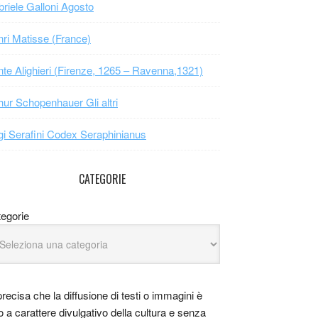
riele Galloni Agosto
ri Matisse (France)
te Alighieri (Firenze, 1265 – Ravenna,1321)
hur Schopenhauer Gli altri
gi Serafini Codex Seraphinianus
CATEGORIE
egorie
precisa che la diffusione di testi o immagini è
o a carattere divulgativo della cultura e senza