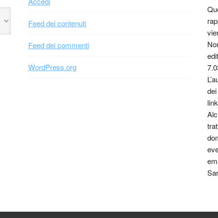
Accedi
Que
rap
Feed dei contenuti
vie
Non
Feed dei commenti
edi
WordPress.org
7.0
L’a
dei
link
Alc
tra
dom
eve
ema
Sar