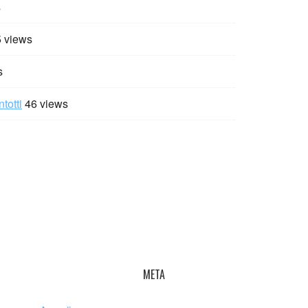
s
 views
s
totti
46 views
META