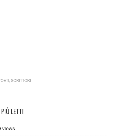
 un qualsiasi copyright d’autore, il contenuto verrà
detentore dell’avente diritto.
do Franco Arminio Curarsi
POETI
,
SCRITTORI
PIÙ LETTI
9 views