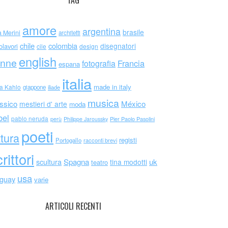
TAG
amore
argentina
brasile
a Merini
architetti
chile
colombia
disegnatori
olavori
cile
design
english
nne
Francia
fotografia
espana
italia
made in italy
da Kahlo
giappone
iliade
musica
ssico
México
mestieri d' arte
moda
bel
pablo neruda
perù
Philippe Jaroussky
Pier Paolo Pasolini
poeti
ttura
registi
Portogallo
racconti brevi
rittori
scultura
Spagna
uk
tina modotti
teatro
usa
uguay
varie
ARTICOLI RECENTI