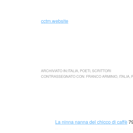
_
cctm.website
Nel caso si dovesse involontariamente ledere
rimosso immediatamente su segnalazione del 
cctm collettivo culturale tuttomon
ARCHIVIATO IN:
ITALIA
,
POETI
,
SCRITTORI
CONTRASSEGNATO CON:
FRANCO ARMINIO
,
ITALIA
,
La ninna nanna del chicco di caffè
7