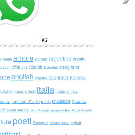
TAG
amore
argentina
brasile
a Merini
architetti
chile
colombia
disegnatori
olavori
cile
design
english
nne
Francia
fotografia
espana
italia
made in italy
da Kahlo
giappone
iliade
musica
ssico
México
mestieri d' arte
moda
bel
pablo neruda
perù
Philippe Jaroussky
Pier Paolo Pasolini
poeti
ttura
registi
Portogallo
racconti brevi
rittori