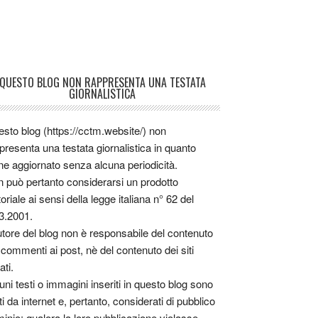
QUESTO BLOG NON RAPPRESENTA UNA TESTATA
GIORNALISTICA
sto blog (https://cctm.website/) non
presenta una testata giornalistica in quanto
ne aggiornato senza alcuna periodicità.
 può pertanto considerarsi un prodotto
toriale ai sensi della legge italiana n° 62 del
3.2001.
utore del blog non è responsabile del contenuto
 commenti ai post, nè del contenuto dei siti
ati.
uni testi o immagini inseriti in questo blog sono
tti da internet e, pertanto, considerati di pubblico
inio; qualora la loro pubblicazione violasse