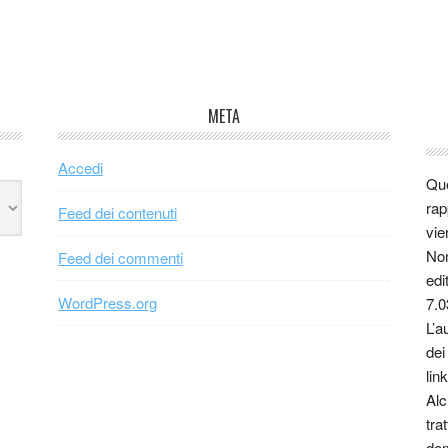
META
Accedi
Que
rap
Feed dei contenuti
vie
Non
Feed dei commenti
edi
WordPress.org
7.0
L’a
dei
link
Alc
tra
dom