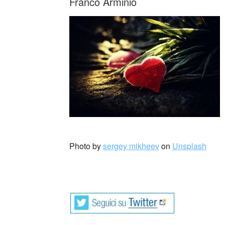
Franco Arminio
_
Photo by
sergey mikheev
on
Unsplash