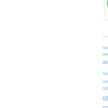
 Arminio amore
Ald
cap
do
Fri
me
no
pi
sc