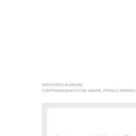
sa orientare. Le persone non leggono, ma s
«La letteratura che si ritiene seria e compl
arrogante che odia i lettori per il fatto che
Gli scrittori che cercano la brevità e la semp
quelli che mettono acqua nel vino, sono gli 
volta li fanno». Franco Arminio
cctm collettivo culturale tuttomondo Franco
ARCHIVIATO IN:
AMORE
CONTRASSEGNATO CON:
AMORE
,
FRANCO ARMINIO