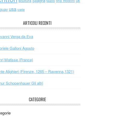
scultura
Spagna
uk
tina modotti
teatro
usa
uguay
varie
ARTICOLI RECENTI
vanni Verga da Eva
riele Galloni Agosto
ri Matisse (France)
te Alighieri (Firenze, 1265 – Ravenna,1321)
hur Schopenhauer Gli altri
CATEGORIE
egorie