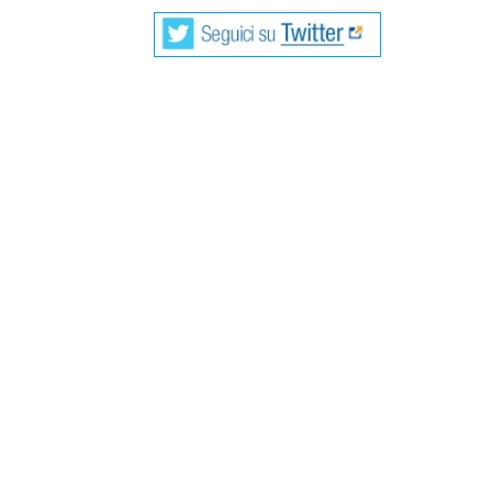
Francesco Tomada è nato nel 1966 e vive a 
superiori.
Dalla metà degli anni novanta ha partecipato 
come a trasmissioni radiofoniche e televisive 
numerose riviste, antologie, plaquettes e sit
Lituania, Austria, Messico, Spagna, Svizzer
La sua prima raccolta, “L’infanzia vista da 
ristampata nel marzo 2006. Nel 2007 ha vin
opera prima. La seconda raccolta, “A ogni co
pubblicata nel dicembre 2008 ed ha ricevuto 
Salò, Premio Litorale, Premio Baghetta, Pr