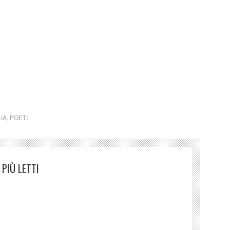
oduzione letteraria della Provincia di Gorizia dal
mada (Italia)
LIA
,
POETI
PIÙ LETTI