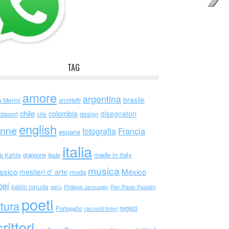
TAG
amore
argentina
brasile
a Merini
architetti
chile
colombia
disegnatori
olavori
cile
design
english
nne
Francia
fotografia
espana
italia
made in italy
da Kahlo
giappone
iliade
musica
ssico
México
mestieri d' arte
moda
bel
pablo neruda
perù
Philippe Jaroussky
Pier Paolo Pasolini
poeti
ttura
registi
Portogallo
racconti brevi
rittori