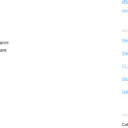
ur
Hen
’anni
pare
Vla
11 
Gio
Gab
Cat