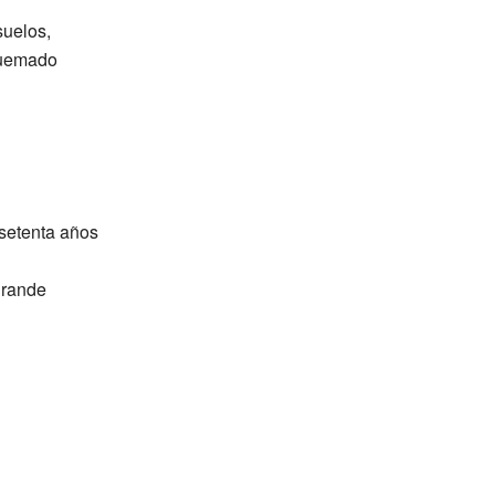
suelos,
 quemado
 setenta años
grande