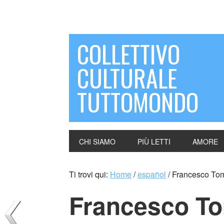
COLLETTIVO
CULTURALE
TUTTOMONDO
CHI SIAMO
PIÙ LETTI
AMORE
Ti trovi qui:
Home
/
español
/
Francesco Toma
Francesco Tom