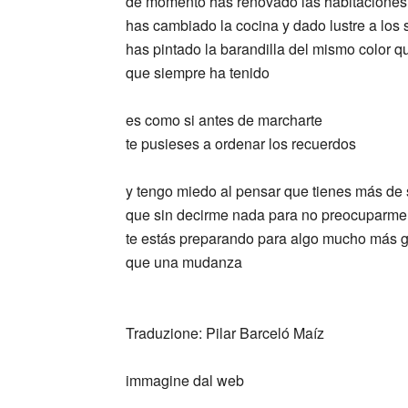
de momento has renovado las habitaciones
has cambiado la cocina y dado lustre a los 
has pintado la barandilla del mismo color
que siempre ha tenido
es como si antes de marcharte
te pusieses a ordenar los recuerdos
y tengo miedo al pensar que tienes más de
que sin decirme nada para no preocuparme
te estás preparando para algo mucho más 
que una mudanza
_
Traduzione: Pilar Barceló Maíz
immagine dal web