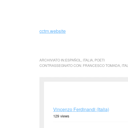
Recentemente ha curato un’antologia sulla pr
1861 ad oggi.
cctm.website
collettivo culturale tuttomondo Francesco To
ARCHIVIATO IN:
ESPAÑOL
,
ITALIA
,
POETI
CONTRASSEGNATO CON:
FRANCESCO TOMADA
,
ITA
Vincenzo Ferdinandi (Italia)
129 views