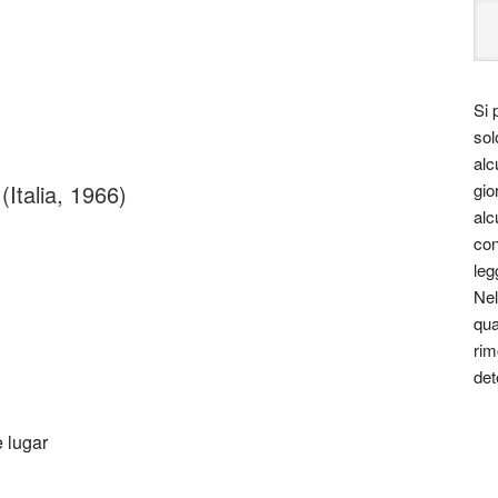
Si 
sol
alc
Italia, 1966)
gio
alc
con
leg
Nel
qua
rim
det
 lugar