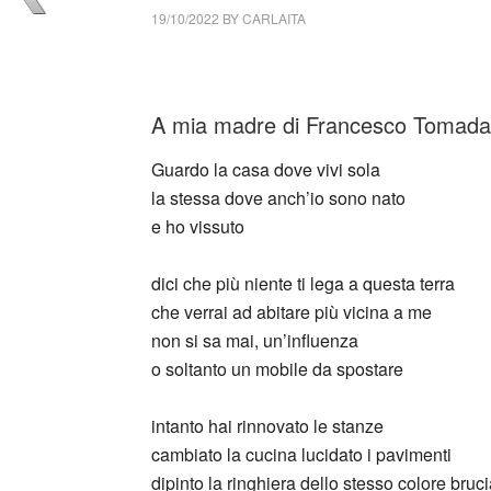
19/10/2022
BY
CARLAITA
collettivo culturale tuttomondo Francesco To
A mia madre di Francesco Tomada (
Guardo la casa dove vivi sola
la stessa dove anch’io sono nato
e ho vissuto
dici che più niente ti lega a questa terra
che verrai ad abitare più vicina a me
non si sa mai, un’influenza
o soltanto un mobile da spostare
intanto hai rinnovato le stanze
cambiato la cucina lucidato i pavimenti
dipinto la ringhiera dello stesso colore bruci