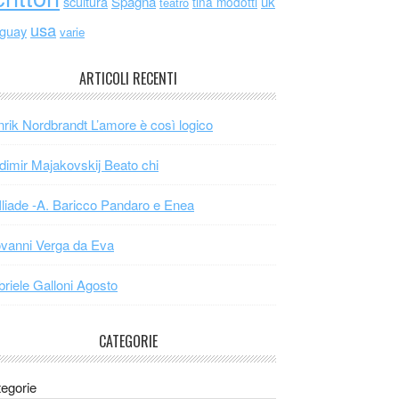
scultura
Spagna
uk
tina modotti
teatro
usa
uguay
varie
ARTICOLI RECENTI
rik Nordbrandt L’amore è così logico
dimir Majakovskij Beato chi
Iliade -A. Baricco Pandaro e Enea
vanni Verga da Eva
riele Galloni Agosto
CATEGORIE
egorie