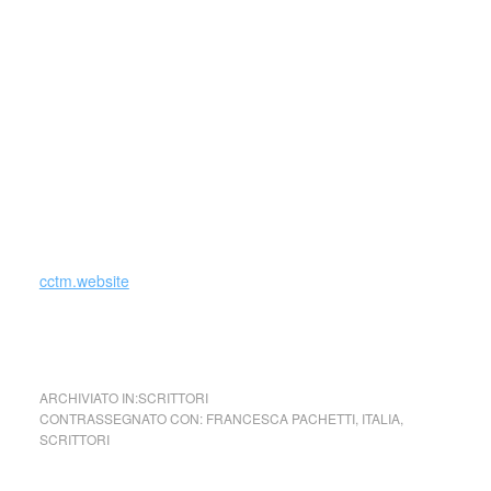
forme dell’arte, della cultura e del
costume.
Parole e immagini che possano offrire bellezza, far nascere
una riflessione, dare meraviglia in questo momento in cui la
meraviglia sembra essere perduta e stimolare la curiosità e
la voglia di guardare il mondo, a TuttoMondo, cogliendone
tutta la bellezza di luci, colori e d’ombre.
_
cctm.website
Francesca Pachetti ci vediamo di là
ARCHIVIATO IN:
SCRITTORI
CONTRASSEGNATO CON:
FRANCESCA PACHETTI
,
ITALIA
,
SCRITTORI