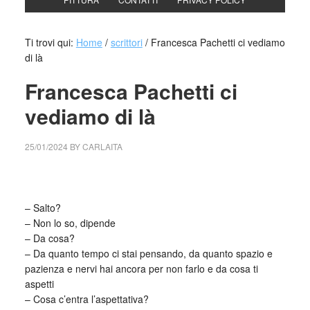
Ti trovi qui:
Home
/
scrittori
/
Francesca Pachetti ci vediamo
di là
Francesca Pachetti ci
vediamo di là
25/01/2024
BY
CARLAITA
cctm collettivo culturale tuttomondo Francesca Pachetti ci
vediamo di là
– Salto?
– Non lo so, dipende
– Da cosa?
– Da quanto tempo ci stai pensando, da quanto spazio e
pazienza e nervi hai ancora per non farlo e da cosa ti
aspetti
– Cosa c’entra l’aspettativa?