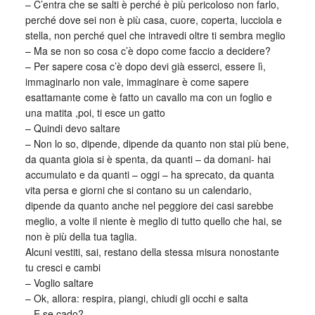
– C’entra che se salti è perché è più pericoloso non farlo,
perché dove sei non è più casa, cuore, coperta, lucciola e
stella, non perché quel che intravedi oltre ti sembra meglio
– Ma se non so cosa c’è dopo come faccio a decidere?
– Per sapere cosa c’è dopo devi già esserci, essere lì,
immaginarlo non vale, immaginare è come sapere
esattamante come è fatto un cavallo ma con un foglio e
una matita ,poi, ti esce un gatto
– Quindi devo saltare
– Non lo so, dipende, dipende da quanto non stai più bene,
da quanta gioia si è spenta, da quanti – da domani- hai
accumulato e da quanti – oggi – ha sprecato, da quanta
vita persa e giorni che si contano su un calendario,
dipende da quanto anche nel peggiore dei casi sarebbe
meglio, a volte il niente è meglio di tutto quello che hai, se
non è più della tua taglia.
Alcuni vestiti, sai, restano della stessa misura nonostante
tu cresci e cambi
– Voglio saltare
– Ok, allora: respira, piangi, chiudi gli occhi e salta
– E se cado?