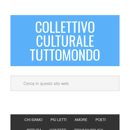
COLLETTIVO
CULTURALE
TUTTOMONDO
CHI SIAMO
PIÙ LETTI
AMORE
POETI
PITTURA
CONTATTI
PRIVACY POLICY