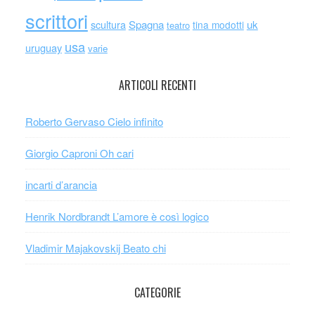
scrittori
scultura
Spagna
uk
tina modotti
teatro
usa
uruguay
varie
ARTICOLI RECENTI
Roberto Gervaso Cielo infinito
Giorgio Caproni Oh cari
incarti d’arancia
Henrik Nordbrandt L’amore è così logico
Vladimir Majakovskij Beato chi
CATEGORIE