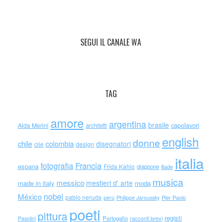
SEGUI IL CANALE WA
TAG
amore
argentina
brasile
capolavori
Alda Merini
architetti
english
donne
chile
colombia
disegnatori
cile
design
italia
Francia
fotografia
espana
Frida Kahlo
giappone
iliade
musica
messico
mestieri d' arte
made in italy
moda
nobel
México
pablo neruda
perù
Philippe Jaroussky
Pier Paolo
poeti
pittura
registi
Portogallo
racconti brevi
Pasolini