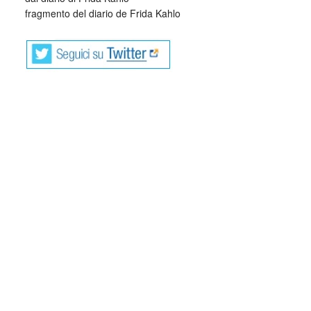
fragmento del diario de Frida Kahlo
Frida Kahlo (Coyoacán, 1907 – Coyoacán, 1954), è stata
una pittrice messicana.
Un evento terribile, il 17 settembre 1925, all’età di 18 anni,
cambiò drasticamente la sua vita e la rinchiuse in una
profonda solitudine che ebbe solo l’arte come unica
finestra sul mondo. Frida all’uscita di scuola salì su un
autobusper tornare a casa e pochi minuti dopo rimase
vittima di un incidente causato dal veicolo su cui viaggiava
ed un tram. L’autobus finì schiacciato contro un muro.
Le conseguenze dell’incidente furono gravissime per Frida:
la colonna vertebrale le si spezzò in tre punti nella regione
lombare; si frantumò il collo del femore e le costole; la
gamba sinistra riportò 11 fratture; il piede destro rimase