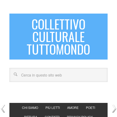
COLLETTIVO
CULTURALE
TUTTOMONDO
CHI SIAMO
PIÙ LETTI
AMORE
POETI
PITTURA
CONTATTI
PRIVACY POLICY