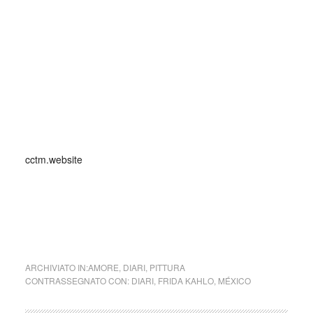
slogato e schiacciato; la spalla sinistra restò lussata e
l’osso pelvico spezzato in tre punti. Inoltre, un corrimano
dell’autobus le entrò nel fianco e le uscì dalla vagina. Nel
corso della sua vita dovette subire ben 32 operazioni
chirurgiche. Dimessa dall’ospedale, fu costretta ad anni di
riposo nel letto di casa, col busto ingessato.
_
cctm.website
pittura latino america cctm poesia arte bellezza amore
ARCHIVIATO IN:
AMORE
,
DIARI
,
PITTURA
CONTRASSEGNATO CON:
DIARI
,
FRIDA KAHLO
,
MÉXICO