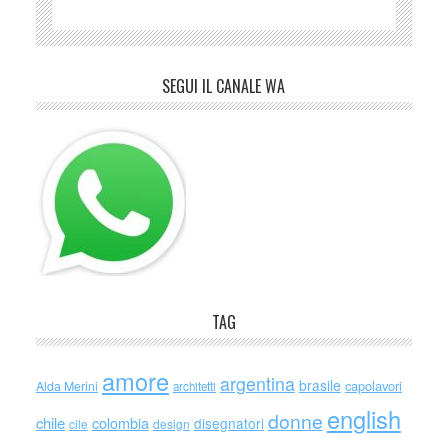
SEGUI IL CANALE WA
TAG
amore
argentina
brasile
capolavori
Alda Merini
architetti
english
donne
chile
colombia
disegnatori
cile
design