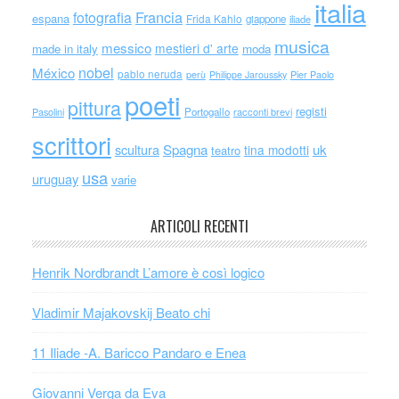
italia
Francia
fotografia
espana
Frida Kahlo
giappone
iliade
musica
messico
mestieri d' arte
made in italy
moda
nobel
México
pablo neruda
perù
Philippe Jaroussky
Pier Paolo
poeti
pittura
registi
Portogallo
racconti brevi
Pasolini
scrittori
scultura
Spagna
uk
tina modotti
teatro
usa
uruguay
varie
ARTICOLI RECENTI
Henrik Nordbrandt L’amore è così logico
Vladimir Majakovskij Beato chi
11 Iliade -A. Baricco Pandaro e Enea
Giovanni Verga da Eva