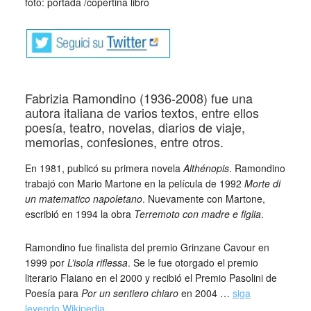
foto: portada /copertina libro
Fabrizia Ramondino (1936-2008) fue una
autora italiana de varios textos, entre ellos
poesía, teatro, novelas, diarios de viaje,
memorias, confesiones, entre otros.
En 1981, publicó su primera novela
Althénopis
. Ramondino
trabajó con Mario Martone en la película de 1992
Morte di
un matematico napoletano
. Nuevamente con Martone,
escribió en 1994 la obra
Terremoto con madre e figlia
.
Ramondino fue finalista del premio Grinzane Cavour en
1999 por
L’isola riflessa
. Se le fue otorgado el premio
literario Flaiano en el 2000 y recibió el Premio Pasolini de
Poesía para
Por un sentiero chiaro
en 2004 …
siga
leyendo Wikipedia