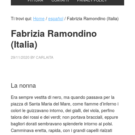
Ti trovi qui:
Home
/
español
/
Fabrizia Ramondino (Italia)
Fabrizia Ramondino
(Italia)
29/11/2020
BY
CARLAITA
cento cultural tina modotti Fabrizia Ramondino (Italia)
La nonna
Era sempre vestita di nero, ma quando passava per la
piazza di Santa Maria del Mare, come fiamme d’inferno i
colori le guizzavano intorno, dei gialli, dei viola, perfino
talora dei rossi e dei verdi; non portava bracciali, eppure
bagliori dorati sembravano splenderle intorno ai polsi.
Camminava eretta, rapida, con i grandi capelli rialzati