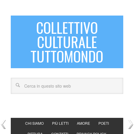
COLLETTIVO
CULTURALE
TUTTOMONDO
CHI SIAMO
PIÙ LETTI
AMORE
POETI
PITTURA
CONTATTI
PRIVACY POLICY