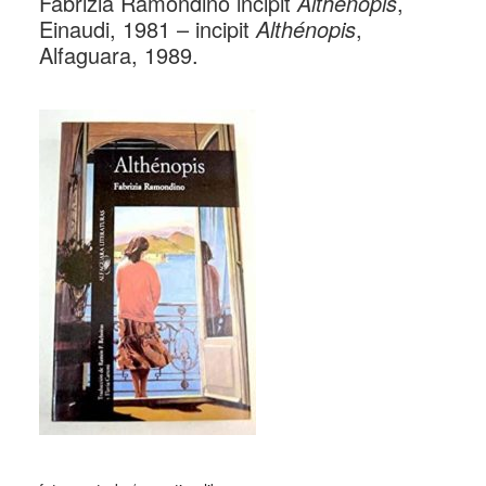
Fabrizia Ramondino incipit
Althénopis
,
Einaudi, 1981 – incipit
Althénopis
,
Alfaguara, 1989.
_
_