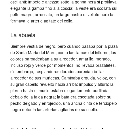
oscillanti: impeto e altezza; sotto la gonna nera si profilava
elegante la gamba fino alla coscia; la veste era scollata sul
petto magro, arrossato, un largo nastro di velluto nero le
fermava le arterie agitate del collo.
La abuela
Siempre vestía de negro, pero cuando pasaba por la plaza
de Santa Maria del Mare, como las llamas del infierno, los
colores parpadeaban a su alrededor, amarillo, morado,
incluso rojo y verde por momentos; no llevaba brazaletes,
sin embargo, resplandores dorados parecían brillar
alrededor de sus muñecas. Caminaba erguida, veloz, con
su gran cabello revuelto hacia arriba: impulso y altura; la
pierna hasta el muslo estaba elegantemente perfilada
debajo de la falda negra; la bata era escotada sobre su
pecho delgado y enrojecido, una ancha cinta de terciopelo
negro detenía las arterias agitadas de su cuello.
_