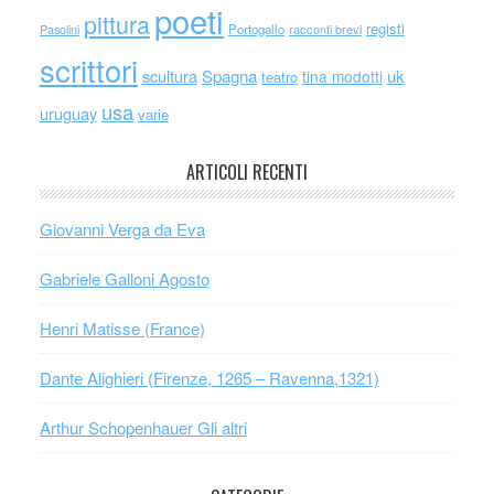
poeti
pittura
registi
Portogallo
racconti brevi
Pasolini
scrittori
scultura
Spagna
uk
tina modotti
teatro
usa
uruguay
varie
ARTICOLI RECENTI
Giovanni Verga da Eva
Gabriele Galloni Agosto
Henri Matisse (France)
Dante Alighieri (Firenze, 1265 – Ravenna,1321)
Arthur Schopenhauer Gli altri