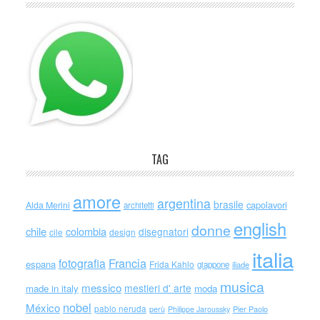
TAG
amore
argentina
brasile
capolavori
Alda Merini
architetti
english
donne
chile
colombia
disegnatori
cile
design
italia
Francia
fotografia
espana
Frida Kahlo
giappone
iliade
musica
messico
mestieri d' arte
made in italy
moda
nobel
México
pablo neruda
perù
Philippe Jaroussky
Pier Paolo