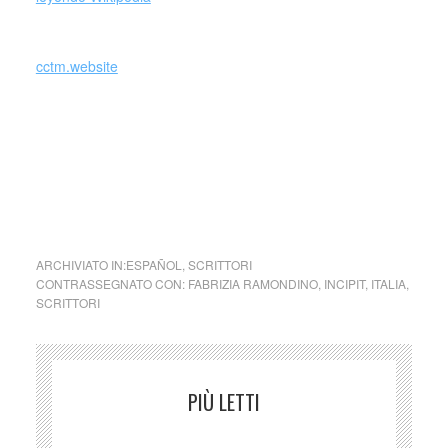
_
cctm.website
Era sempre vestita di nero … Siempre vestía de negro …
Fabrizia Ramondino incipit Althénopis, Einaudi, 1981 –
incipit Althénopis, Alfaguara, 1989.
ARCHIVIATO IN:
ESPAÑOL
,
SCRITTORI
CONTRASSEGNATO CON:
FABRIZIA RAMONDINO
,
INCIPIT
,
ITALIA
,
SCRITTORI
PIÙ LETTI