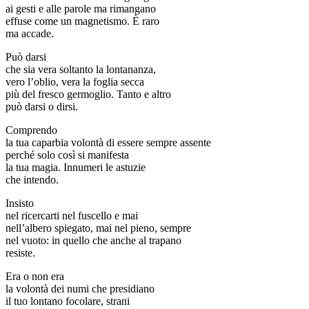
ai gesti e alle parole ma rimangano
effuse come un magnetismo. È raro
ma accade.
Può darsi
che sia vera soltanto la lontananza,
vero l’oblio, vera la foglia secca
più del fresco germoglio. Tanto e altro
può darsi o dirsi.
Comprendo
la tua caparbia volontà di essere sempre assente
perché solo così si manifesta
la tua magia. Innumeri le astuzie
che intendo.
Insisto
nel ricercarti nel fuscello e mai
nell’albero spiegato, mai nel pieno, sempre
nel vuoto: in quello che anche al trapano
resiste.
Era o non era
la volontà dei numi che presidiano
il tuo lontano focolare, strani