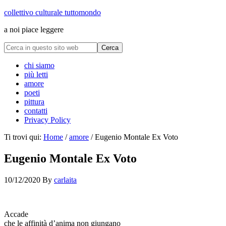
collettivo culturale tuttomondo
a noi piace leggere
chi siamo
più letti
amore
poeti
pittura
contatti
Privacy Policy
Ti trovi qui:
Home
/
amore
/
Eugenio Montale Ex Voto
Eugenio Montale Ex Voto
10/12/2020
By
carlaita
collettivo culturale tuttomondo Eugenio Montale Ex Voto
Accade
che le affinità d’anima non giungano