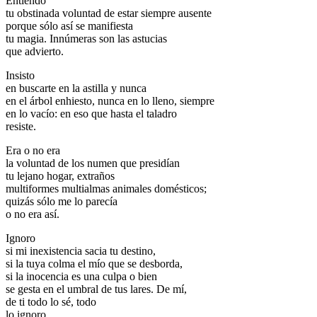
Entiendo
tu obstinada voluntad de estar siempre ausente
porque sólo así se manifiesta
tu magia. Innúmeras son las astucias
que advierto.
Insisto
en buscarte en la astilla y nunca
en el árbol enhiesto, nunca en lo lleno, siempre
en lo vacío: en eso que hasta el taladro
resiste.
Era o no era
la voluntad de los numen que presidían
tu lejano hogar, extraños
multiformes multialmas animales domésticos;
quizás sólo me lo parecía
o no era así.
Ignoro
si mi inexistencia sacia tu destino,
si la tuya colma el mío que se desborda,
si la inocencia es una culpa o bien
se gesta en el umbral de tus lares. De mí,
de ti todo lo sé, todo
lo ignoro