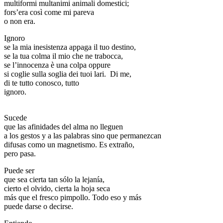
multiformi multanimi animali domestici;
fors’era così come mi pareva
o non era.
Ignoro
se la mia inesistenza appaga il tuo destino,
se la tua colma il mio che ne trabocca,
se l’innocenza è una colpa oppure
si coglie sulla soglia dei tuoi lari. Di me,
di te tutto conosco, tutto
ignoro.
_
Sucede
que las afinidades del alma no lleguen
a los gestos y a las palabras sino que permanezcan
difusas como un magnetismo. Es extraño,
pero pasa.
Puede ser
que sea cierta tan sólo la lejanía,
cierto el olvido, cierta la hoja seca
más que el fresco pimpollo. Todo eso y más
puede darse o decirse.