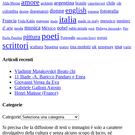
amore
argentina
chile
brasile
capolavori
Alda Merini
cile
architetti
english
donne
fotografia
colombia
disegnatori
espana
design
italia
Francia
messico
made in italy
mestieri
Frida Kahlo
giappone
iliade
musica
nobel
México
d' arte
moda
pablo neruda
perù
Pier
Philippe Jaroussky
poeti
pittura
registi
Paolo Pasolini
Portogallo
racconti brevi
scrittori
usa
Spagna
scultura
uk
uruguay
teatro
tina modotti
varie
Articoli recenti
Vladimir Majakovskij Beato chi
11 Iliade -A. Baricco Pandaro e Enea
Giovanni Verga da Eva
Gabriele Galloni Agosto
Henri Matisse (France)
Categorie
Categorie
Si precisa che la diffusione di testi o immagini è solo a carattere
divulgativo della cultura e senza alcuno scopo di lucro, nè