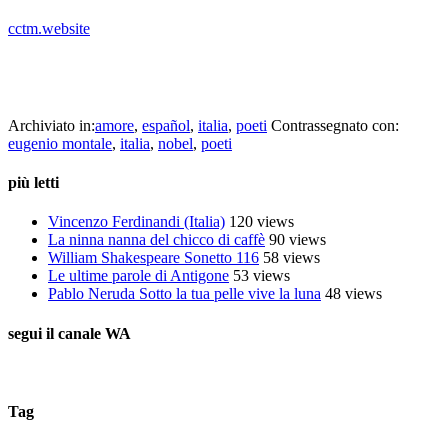
cctm.website
Eugenio Montale,
Ex voto
, da
Satura
, Mondadori 1971 –
Satura, Icaria, 2000
Archiviato in:
amore
,
español
,
italia
,
poeti
Contrassegnato con:
eugenio montale
,
italia
,
nobel
,
poeti
più letti
Vincenzo Ferdinandi (Italia)
120 views
La ninna nanna del chicco di caffè
90 views
William Shakespeare Sonetto 116
58 views
Le ultime parole di Antigone
53 views
Pablo Neruda Sotto la tua pelle vive la luna
48 views
segui il canale WA
Tag