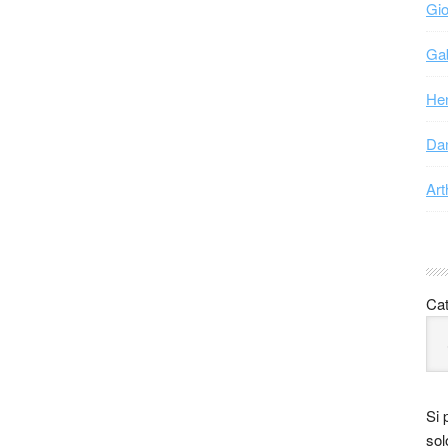
Gio
Gab
Hen
Dan
Art
Cat
Si 
sol