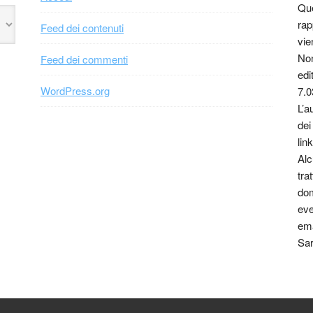
Que
rap
Feed dei contenuti
vie
Non
Feed dei commenti
edi
WordPress.org
7.0
L’a
dei
link
Alc
tra
dom
eve
ema
Sar