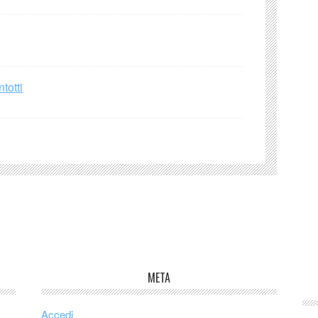
totti
META
Accedi