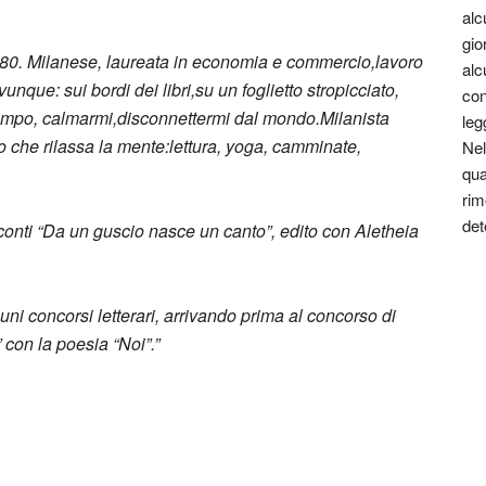
alc
gio
80. Milanese, laureata in economia e commercio,lavoro
alc
nque: sui bordi dei libri,su un foglietto stropicciato,
con
tempo, calmarmi,disconnettermi dal mondo.Milanista
leg
o che rilassa la mente:lettura, yoga, camminate,
Nel
qua
rim
det
acconti “Da un guscio nasce un canto”, edito con Aletheia
lcuni concorsi letterari, arrivando prima al concorso di
con la poesia “Noi”.”