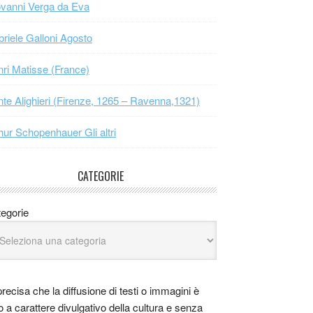
vanni Verga da Eva
riele Galloni Agosto
ri Matisse (France)
te Alighieri (Firenze, 1265 – Ravenna,1321)
hur Schopenhauer Gli altri
CATEGORIE
egorie
precisa che la diffusione di testi o immagini è
o a carattere divulgativo della cultura e senza