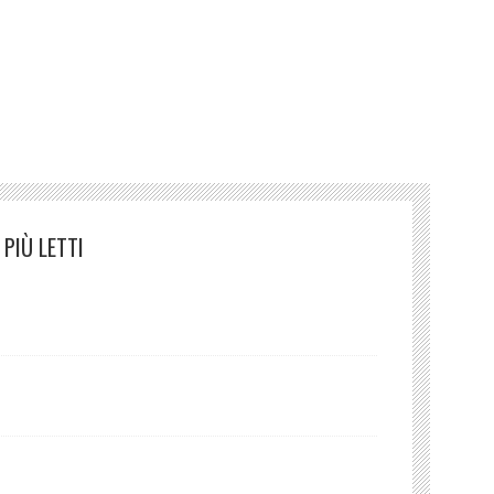
detentore dell’avente diritto.)
PIÙ LETTI