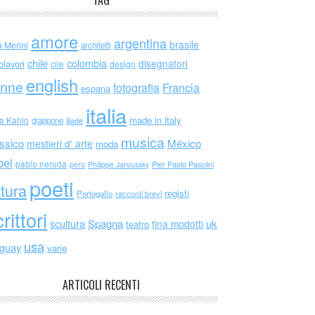
TAG
amore
argentina
brasile
a Merini
architetti
chile
colombia
disegnatori
olavori
cile
design
english
nne
Francia
fotografia
espana
italia
made in italy
da Kahlo
giappone
iliade
musica
ssico
México
mestieri d' arte
moda
bel
pablo neruda
perù
Philippe Jaroussky
Pier Paolo Pasolini
poeti
ttura
registi
Portogallo
racconti brevi
rittori
scultura
Spagna
uk
tina modotti
teatro
usa
uguay
varie
ARTICOLI RECENTI