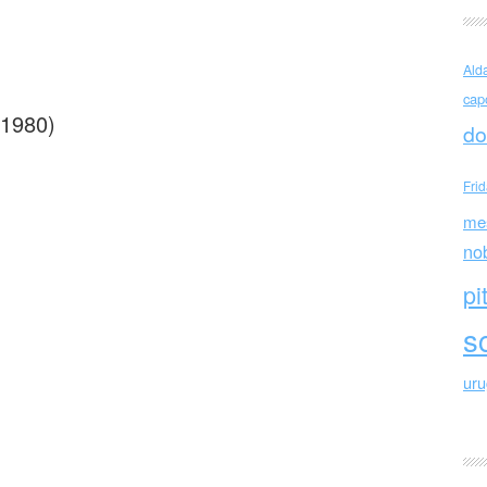
 Cicala (Italia)
Ald
cap
 1980)
do
Fri
me
no
pi
sc
ur