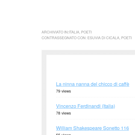
rimosso immediatamente su segnalazione del 
viviamo ma non vediamo
ARCHIVIATO IN:
ITALIA
,
POETI
CONTRASSEGNATO CON:
ESUVIA DI CICALA
,
POETI
La ninna nanna del chicco di caffè
79 views
Vincenzo Ferdinandi (Italia)
78 views
William Shakespeare Sonetto 116
55 views