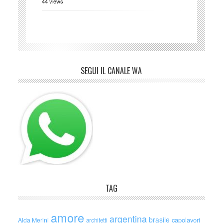
44 views
SEGUI IL CANALE WA
TAG
amore
argentina
brasile
capolavori
Alda Merini
architetti