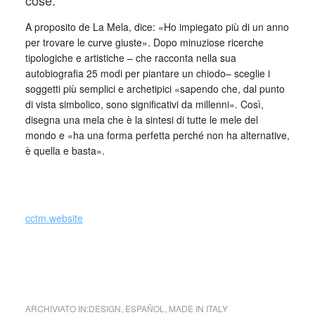
cose.
A proposito de La Mela, dice: «Ho impiegato più di un anno
per trovare le curve giuste». Dopo minuziose ricerche
tipologiche e artistiche – che racconta nella sua
autobiografia 25 modi per piantare un chiodo– sceglie i
soggetti più semplici e archetipici «sapendo che, dal punto
di vista simbolico, sono significativi da millenni». Così,
disegna una mela che è la sintesi di tutte le mele del
mondo e «ha una forma perfetta perché non ha alternative,
è quella e basta».
_
cctm.website
opera: Enzo Mari (Italia)
La Serie della Natura
,
N. 1: La
Mela
ARCHIVIATO IN:
DESIGN
,
ESPAÑOL
,
MADE IN ITALY