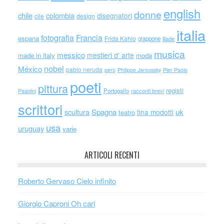
english
donne
chile
colombia
disegnatori
cile
design
italia
Francia
fotografia
espana
Frida Kahlo
giappone
iliade
musica
messico
mestieri d' arte
made in italy
moda
nobel
México
pablo neruda
perù
Philippe Jaroussky
Pier Paolo
poeti
pittura
registi
Portogallo
racconti brevi
Pasolini
scrittori
scultura
Spagna
uk
tina modotti
teatro
usa
uruguay
varie
ARTICOLI RECENTI
Roberto Gervaso Cielo infinito
Giorgio Caproni Oh cari