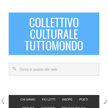
COLLETTIVO
CULTURALE
TUTTOMONDO
CHI SIAMO
PIÙ LETTI
AMORE
POETI
PITTURA
CONTATTI
PRIVACY POLICY