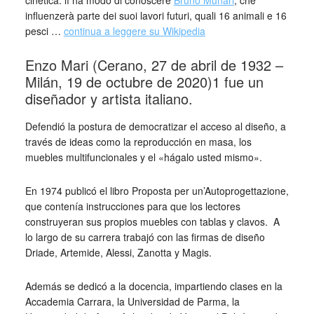
cinetica: lì ha modo di conoscere
Bruno Munari
, che
influenzerà parte dei suoi lavori futuri, quali 16 animali e 16
pesci …
continua a leggere su Wikipedia
Enzo Mari (Cerano, 27 de abril de 1932 –
Milán, 19 de octubre de 2020)1​ fue un
diseñador y artista italiano.
Defendió la postura de democratizar el acceso al diseño, a
través de ideas como la reproducción en masa, los
muebles multifuncionales y el «hágalo usted mismo».
En 1974 publicó el libro Proposta per un’Autoprogettazione,
que contenía instrucciones para que los lectores
construyeran sus propios muebles con tablas y clavos.​ A
lo largo de su carrera trabajó con las firmas de diseño
Driade, Artemide, Alessi, Zanotta y Magis.
Además se dedicó a la docencia, impartiendo clases en la
Accademia Carrara, la Universidad de Parma, la