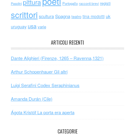
poeti
pittura
registi
Portogallo
racconti brevi
Pasolini
scrittori
scultura
Spagna
uk
tina modotti
teatro
usa
uruguay
varie
ARTICOLI RECENTI
Dante Alighieri (Firenze, 1265 – Ravenna,1321)
Arthur Schopenhauer Gli altri
Luigi Serafini Codex Seraphinianus
Amanda Durán (Cile)
Ágota Kristóf La porta era aperta
CATEGORIE