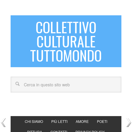
COLLETTIVO
CULTURALE
TUTTOMONDO
CHI SIAMO
PIÙ LETTI
AMORE
POETI
PITTURA
CONTATTI
PRIVACY POLICY