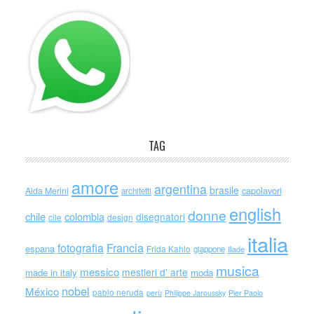
TAG
amore
argentina
brasile
capolavori
Alda Merini
architetti
english
donne
chile
colombia
disegnatori
cile
design
italia
Francia
fotografia
espana
Frida Kahlo
giappone
iliade
musica
messico
mestieri d' arte
made in italy
moda
nobel
México
pablo neruda
perù
Philippe Jaroussky
Pier Paolo