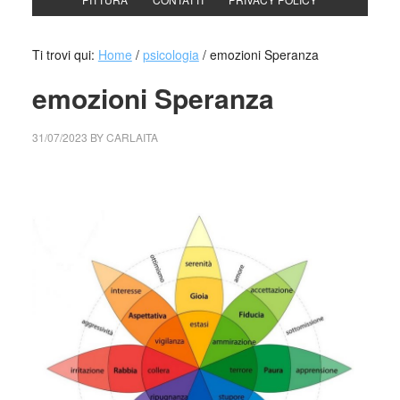
Ti trovi qui:
Home
/
psicologia
/
emozioni Speranza
emozioni Speranza
31/07/2023
BY
CARLAITA
cctm collettivo culturale tuttomondo emozioni Speranza