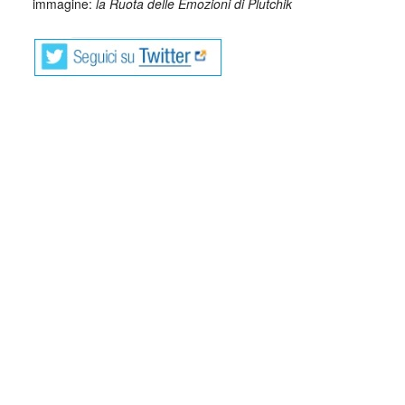
immagine:
la Ruota delle Emozioni di Plutchik
La ruota delle emozioni di Plutchik
Lo psicologo statunitense Robert Plutchik, negli anni ’80 si
è dedicato allo studio delle emozioni, partendo dalle teorie
di Paul Eckman, il quale aveva identificato sei emozioni di
base, ritenute proprie di ogni individuo, a prescindere da
età, cultura o quant’altro.
Nel suo modello Plutchik ritiene che le emozioni di base o
primarie sono otto, ognuna determina un comportamento,
e combinandosi tra loro ne generano di più complesse,
dette emozioni secondarie.
L’idea di base è che le emozioni primarie siano primitive,