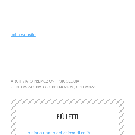
oppure Fiducia+Sorpresa= Curiosità.
cctm.website
cctm collettivo culturale tuttomondo emozioni Speranza
ARCHIVIATO IN:
EMOZIONI
,
PSICOLOGIA
CONTRASSEGNATO CON:
EMOZIONI
,
SPERANZA
PIÙ LETTI
La ninna nanna del chicco di caffè