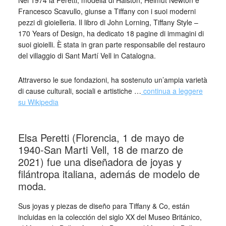
Nel 1974 la Peretti, modella di Halston, Helmut Newton e
Francesco Scavullo, giunse a Tiffany con i suoi moderni
pezzi di gioielleria. Il libro di John Lorning, Tiffany Style –
170 Years of Design, ha dedicato 18 pagine di immagini di
suoi gioielli. È stata in gran parte responsabile del restauro
del villaggio di Sant Martí Vell in Catalogna.
Attraverso le sue fondazioni, ha sostenuto un’ampia varietà
di cause culturali, sociali e artistiche …
continua a leggere
su Wikipedia
_
Elsa Peretti (Florencia, 1 de mayo de
1940-San Marti Vell, 18 de marzo de
2021)​ fue una diseñadora de joyas y
filántropa italiana, además de modelo de
moda.
Sus joyas y piezas de diseño para Tiffany & Co, están
incluidas en la colección del siglo XX del Museo Británico,