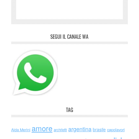
SEGUI IL CANALE WA
TAG
amore
argentina
brasile
capolavori
Alda Merini
architetti