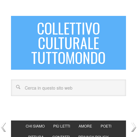
COLLETTIVO
CULTURALE
TUTTOMONDO
CHI SIAMO
PIÙ LETTI
AMORE
POETI
PITTURA
CONTATTI
PRIVACY POLICY