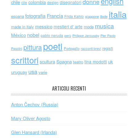
english
donne
chile
colombia
disegnatori
cile
design
italia
Francia
fotografia
espana
Frida Kahlo
giappone
iliade
musica
messico
mestieri d' arte
made in italy
moda
nobel
México
pablo neruda
perù
Philippe Jaroussky
Pier Paolo
poeti
pittura
registi
Portogallo
racconti brevi
Pasolini
scrittori
scultura
Spagna
uk
tina modotti
teatro
usa
uruguay
varie
ARTICOLI RECENTI
Anton Čechov (Russia)
Mary Oliver Agosto
Glen Hansard (Irlanda)