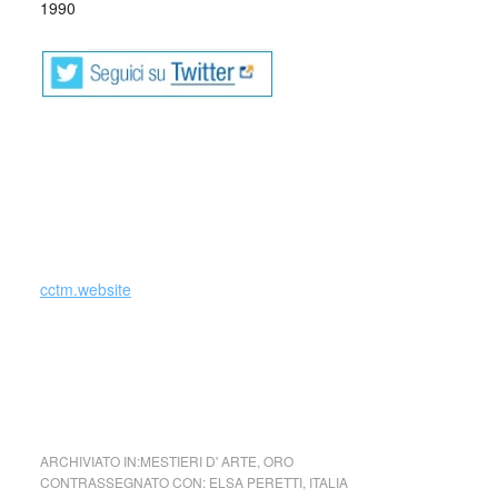
1990
_
cctm cctm cctm cctm cctm cctm cctm cctm cctm
cctm cctm cctm cctm cctm cctm cctm cctm cctm
cctm cctm cctm cctm cctm cctm cctm cctm cctm
cctm.website
Elsa Peretti (Italia)
ARCHIVIATO IN:
MESTIERI D' ARTE
,
ORO
CONTRASSEGNATO CON:
ELSA PERETTI
,
ITALIA