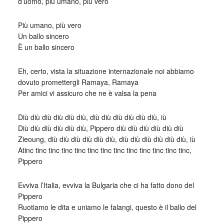
d’uomo, più umano, più vero
Più umano, più vero
Un ballo sincero
È un ballo sincero
Eh, certo, vista la situazione internazionale noi abbiamo
dovuto promettergli Ramaya, Ramaya
Per amici vi assicuro che ne è valsa la pena
Diù diù diù diù diù diù, diù diù diù diù diù diù, iù
Diù diù diù diù diù diù, Pippero diù diù diù diù diù diù
Zieoung, diù diù diù diù diù diù, diù diù diù diù diù diù, iù
Atinc tinc tinc tinc tinc tinc tinc tinc tinc tinc tinc tinc tinc,
Pippero
Evviva l’Italia, evviva la Bulgaria che ci ha fatto dono del
Pippero
Ruotiamo le dita e uniamo le falangi, questo è il ballo del
Pippero