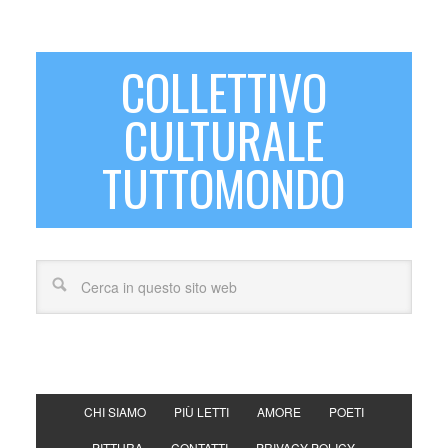
COLLETTIVO
CULTURALE
TUTTOMONDO
CHI SIAMO
PIÙ LETTI
AMORE
POETI
PITTURA
CONTATTI
PRIVACY POLICY