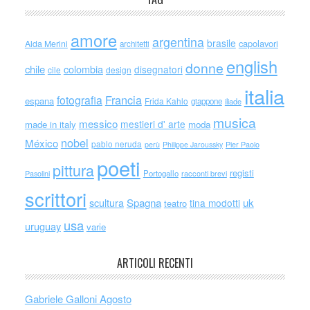
amore
argentina
brasile
capolavori
Alda Merini
architetti
english
donne
chile
colombia
disegnatori
cile
design
italia
Francia
fotografia
espana
Frida Kahlo
giappone
iliade
musica
messico
mestieri d' arte
made in italy
moda
nobel
México
pablo neruda
perù
Philippe Jaroussky
Pier Paolo
poeti
pittura
registi
Portogallo
racconti brevi
Pasolini
scrittori
scultura
Spagna
uk
tina modotti
teatro
usa
uruguay
varie
ARTICOLI RECENTI
Gabriele Galloni Agosto