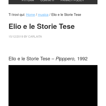
Ti trovi qui:
Home
/
musica
/
Elio e le Storie Tese
Elio e le Storie Tese
15/12/2019
BY
CARLAITA
centro cultural tina modotti Elio e le Storie Tese
Elio e le Storie Tese –
Pipppero,
1992