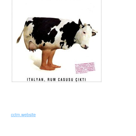
cctm.website
Elio e le Storie Tese –
Pipppero,