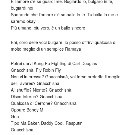
E l’amore c’è se guardi me. Bugiardo io, bulgaro in te,
bugiardi noi
Sperando che l’amore c’è se ballo in te. Tu balla in me e
saremo okay
Più umano, più vero, è un ballo sincero
Ehi, coro delle voci bulgare, io posso offrirvi qualcosa di
molto meglio di un semplice Ramaya
Potrei darvi Kung Fu Fighting di Carl Douglas
Gnacchisnà, Fly Robin Fly
Non vi interessa? Gnacchisnà, voi forse preferite il meglio
dei Tavares? Gnacchisnà
Ali shuffle? Niente? Gnacchisnà
Disco Inferno? Gnacchisnà
Qualcosa di Cerrone? Gnacchisnà
Oppure Boney M
Gna
Tipo Ma Baker, Daddy Cool, Rasputin
Gnacchisnà