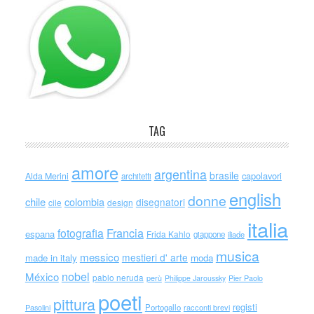
TAG
amore
argentina
brasile
capolavori
Alda Merini
architetti
english
donne
chile
colombia
disegnatori
cile
design
italia
Francia
fotografia
espana
Frida Kahlo
giappone
iliade
musica
messico
mestieri d' arte
made in italy
moda
nobel
México
pablo neruda
perù
Philippe Jaroussky
Pier Paolo
poeti
pittura
registi
Portogallo
racconti brevi
Pasolini