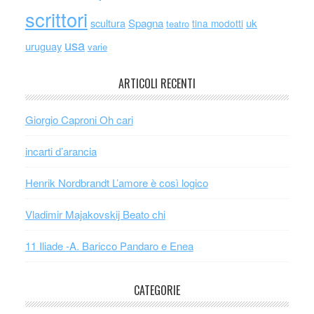
scrittori
scultura
Spagna
uk
tina modotti
teatro
usa
uruguay
varie
ARTICOLI RECENTI
Giorgio Caproni Oh cari
incarti d’arancia
Henrik Nordbrandt L’amore è così logico
Vladimir Majakovskij Beato chi
11 Iliade -A. Baricco Pandaro e Enea
CATEGORIE