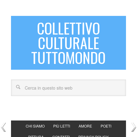
COLLETTIVO
CULTURALE
TUTTOMONDO
CHI SIAMO
PIÙ LETTI
AMORE
POETI
PITTURA
CONTATTI
PRIVACY POLICY