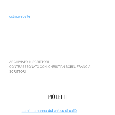
_
cctm.website
cctm collettivo culturale tuttomondo a noi piace leggere
Christian Bobin (France)
ARCHIVIATO IN:
SCRITTORI
CONTRASSEGNATO CON:
CHRISTIAN BOBIN
,
FRANCIA
,
SCRITTORI
PIÙ LETTI
La ninna nanna del chicco di caffè