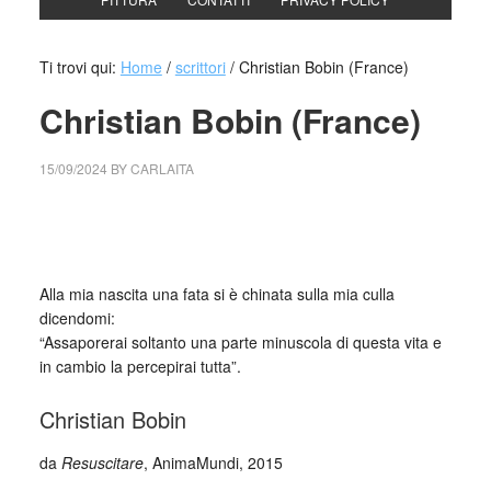
Ti trovi qui:
Home
/
scrittori
/
Christian Bobin (France)
Christian Bobin (France)
15/09/2024
BY
CARLAITA
cctm collettivo culturale tuttomondo Christian Bobin
(France)
Alla mia nascita una fata si è chinata sulla mia culla
dicendomi:
“Assaporerai soltanto una parte minuscola di questa vita e
in cambio la percepirai tutta”.
Christian Bobin
da
Resuscitare
, AnimaMundi, 2015