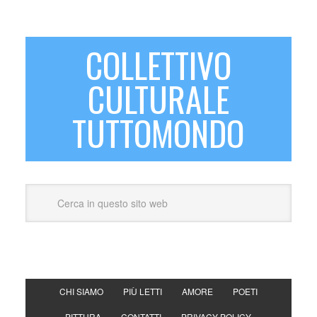
COLLETTIVO
CULTURALE
TUTTOMONDO
CHI SIAMO
PIÙ LETTI
AMORE
POETI
PITTURA
CONTATTI
PRIVACY POLICY