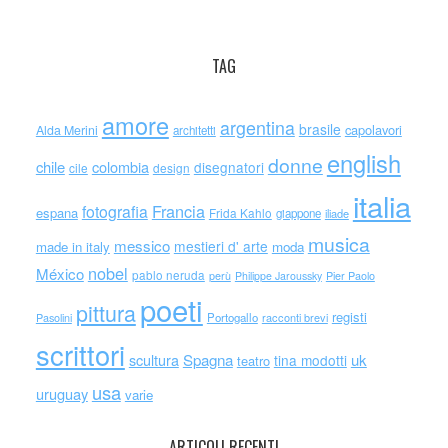
TAG
amore
argentina
brasile
capolavori
Alda Merini
architetti
english
donne
chile
colombia
disegnatori
cile
design
italia
Francia
fotografia
espana
Frida Kahlo
giappone
iliade
musica
messico
mestieri d' arte
made in italy
moda
nobel
México
pablo neruda
perù
Philippe Jaroussky
Pier Paolo
poeti
pittura
registi
Portogallo
racconti brevi
Pasolini
scrittori
scultura
Spagna
uk
tina modotti
teatro
usa
uruguay
varie
ARTICOLI RECENTI