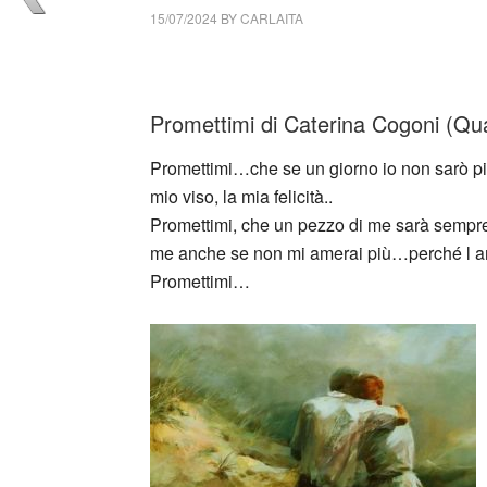
15/07/2024
BY
CARLAITA
cctm collettivo culturale tuttomondo Caterina
Promettimi di Caterina Cogoni (Qu
Promettimi…che se un giorno io non sarò più 
mio viso, la mia felicità..
Promettimi, che un pezzo di me sarà sempre 
me anche se non mi amerai più…perché l amo
Promettimi…
_