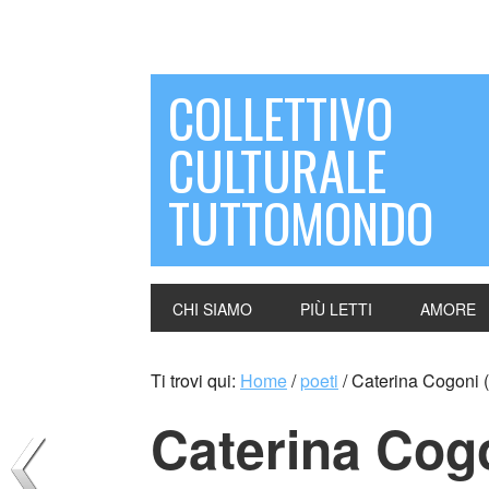
COLLETTIVO
CULTURALE
TUTTOMONDO
CHI SIAMO
PIÙ LETTI
AMORE
Ti trovi qui:
Home
/
poeti
/
Caterina Cogoni (I
Caterina Cogon