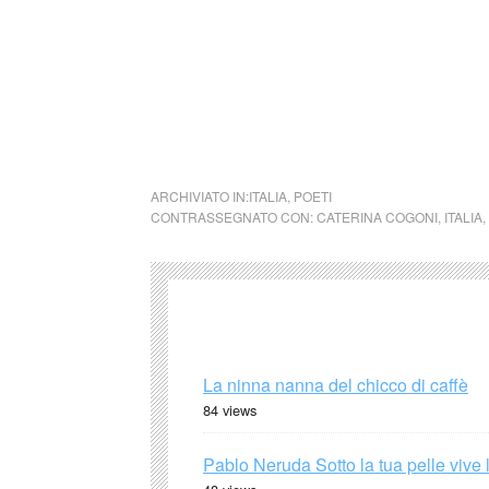
Si precisa che la diffusione di testi o immag
alcuno scopo di lucro
cctm promettimi
ARCHIVIATO IN:
ITALIA
,
POETI
CONTRASSEGNATO CON:
CATERINA COGONI
,
ITALIA
,
La ninna nanna del chicco di caffè
84 views
Pablo Neruda Sotto la tua pelle vive 