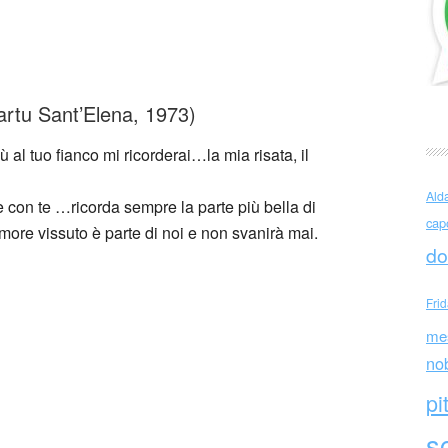
 Cogoni (Italia)
artu Sant’Elena, 1973)
al tuo fianco mi ricorderai…la mia risata, il
Ald
con te …ricorda sempre la parte più bella di
cap
re vissuto è parte di noi e non svanirà mai.
do
Fri
me
no
pi
sc