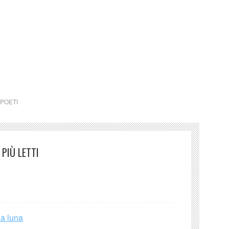
ini è solo a carattere divulgativo della cultura e senza
POETI
PIÙ LETTI
la luna