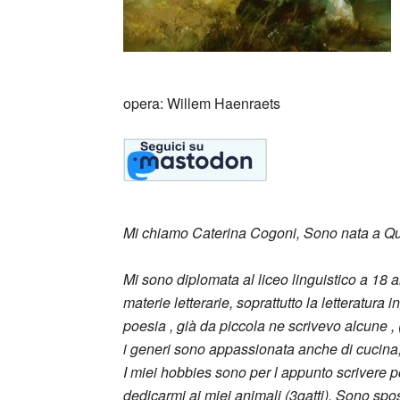
opera: Willem Haenraets
Mi chiamo Caterina Cogoni, Sono nata a Quar
Mi sono diplomata al liceo linguistico a 18
materie letterarie, soprattutto la letteratura i
poesia , già da piccola ne scrivevo alcune , (
i generi sono appassionata anche di cucina,
I miei hobbies sono per l appunto scrivere p
dedicarmi ai miei animali (3gatti). Sono spos