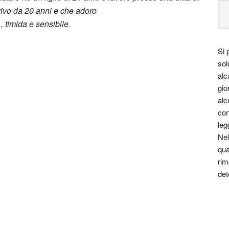
i vivo da 20 anni e che adoro
 timida e sensibile.
Si 
sol
alc
gio
alc
le essere un viaggio attraverso le varie
con
 costume.
leg
za, far nascere una riflessione, dare meraviglia in
Nel
ssere perduta e stimolare la curiosità e la voglia di
qua
rim
 tutta la bellezza di luci, colori e d’ombre.
det
pinto, o qualunque altra forma artistica che vi
t.