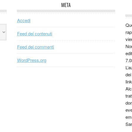
META
Accedi
Que
rap
Feed dei contenuti
vie
Non
Feed dei commenti
edi
WordPress.org
7.0
L’a
dei
link
Alc
tra
dom
eve
ema
Sar