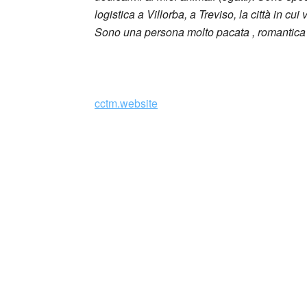
logistica a Villorba, a Treviso, la città in cu
Sono una persona molto pacata , romantica ,
_
cctm.website
Collettivo Culturale TuttoMondo vuo
forme dell’arte, della cultura e del
Parole e immagini che possano offrire bellez
questo momento in cui la meraviglia sembra e
guardare il mondo, a TuttoMondo, cogliendone
Se volete inviarci una vostra poesia, o un di
rappresenti, saremo liete di dedicarvi un pos