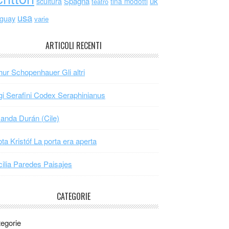
scultura
Spagna
uk
tina modotti
teatro
usa
uguay
varie
ARTICOLI RECENTI
hur Schopenhauer Gli altri
gi Serafini Codex Seraphinianus
nda Durán (Cile)
ta Kristóf La porta era aperta
ilia Paredes Paisajes
CATEGORIE
egorie