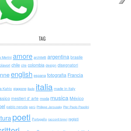
TAG
amore
argentina
brasile
a Merini
architetti
chile
colombia
disegnatori
olavori
cile
design
english
nne
Francia
fotografia
espana
italia
made in italy
da Kahlo
giappone
iliade
musica
ssico
México
mestieri d' arte
moda
bel
pablo neruda
perù
Philippe Jaroussky
Pier Paolo Pasolini
poeti
ttura
registi
Portogallo
racconti brevi
rittori