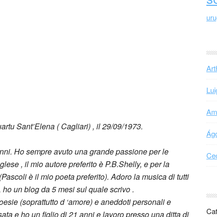
ur
Art
Lui
Ama
tu Sant’Elena ( Cagliari) , il 29/09/1973.
Ágo
 anni. Ho sempre avuto una grande passione per le
Cec
nglese , il mio autore preferito è P.B.Shelly, e per la
Pascoli è il mio poeta preferito). Adoro la musica di tutti
 ho un blog da 5 mesi sul quale scrivo .
oesie (soprattutto d ‘amore) e aneddoti personali e
Cat
ata e ho un figlio di 21 anni e lavoro presso una ditta di