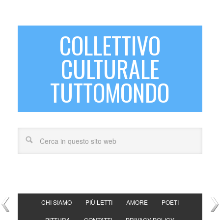
COLLETTIVO
CULTURALE
TUTTOMONDO
CHI SIAMO
PIÙ LETTI
AMORE
POETI
PITTURA
CONTATTI
PRIVACY POLICY