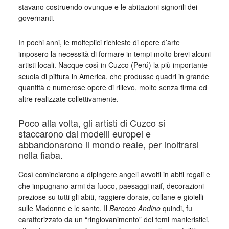
stavano costruendo ovunque e le abitazioni signorili dei
governanti.
In pochi anni, le molteplici richieste di opere d’arte
imposero la necessità di formare in tempi molto brevi alcuni
artisti locali. Nacque così in Cuzco (Perú) la più importante
scuola di pittura in America, che produsse quadri in grande
quantità e numerose opere di rilievo, molte senza firma ed
altre realizzate collettivamente.
Poco alla volta, gli artisti di Cuzco si
staccarono dai modelli europei e
abbandonarono il mondo reale, per inoltrarsi
nella fiaba.
Così cominciarono a dipingere angeli avvolti in abiti regali e
che impugnano armi da fuoco, paesaggi naif, decorazioni
preziose su tutti gli abiti, raggiere dorate, collane e gioielli
sulle Madonne e le sante. Il
Barocco Andino
quindi, fu
caratterizzato da un “ringiovanimento” dei temi manieristici,