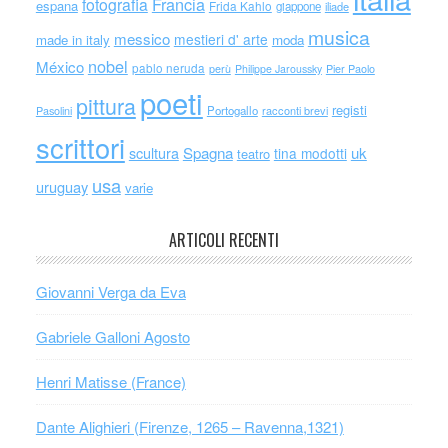
Francia
fotografia
espana
Frida Kahlo
giappone
iliade
musica
messico
mestieri d' arte
made in italy
moda
nobel
México
pablo neruda
perù
Philippe Jaroussky
Pier Paolo
poeti
pittura
registi
Portogallo
racconti brevi
Pasolini
scrittori
scultura
Spagna
uk
tina modotti
teatro
usa
uruguay
varie
ARTICOLI RECENTI
Giovanni Verga da Eva
Gabriele Galloni Agosto
Henri Matisse (France)
Dante Alighieri (Firenze, 1265 – Ravenna,1321)