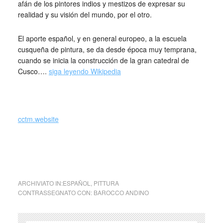
afán de los pintores indios y mestizos de expresar su
realidad y su visión del mundo, por el otro.
El aporte español, y en general europeo, a la escuela
cusqueña de pintura, se da desde época muy temprana,
cuando se inicia la construcción de la gran catedral de
Cusco….
siga leyendo Wikipedia
cctm.website
collettivo culturale tuttomondo Barocco Andino Scuola di
Cuzco
ARCHIVIATO IN:
ESPAÑOL
,
PITTURA
CONTRASSEGNATO CON:
BAROCCO ANDINO