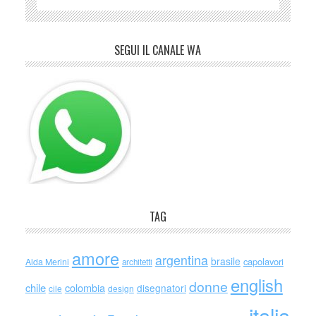
SEGUI IL CANALE WA
TAG
amore
argentina
brasile
capolavori
Alda Merini
architetti
english
donne
chile
colombia
disegnatori
cile
design
italia