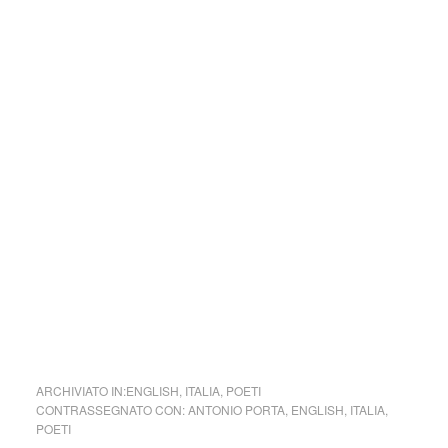
passaggi (1980); Invasioni (1984); Melusina (1987); Il
giardiniere contro il becchino (1988). Nel 1985 egli stesso
offrì una ricostruzione del suo percorso poetico con il
volume antologico Nel fare poesia (1958-1985).
La sua attività creativa si estese anche alla narrativa
(Partita, 1967; Il re del magazzino, 1978) e al teatro (La
presa di potere di Ivan lo sciocco, 1974).
Fu tra i fondatori della rivista Alfabeta (1979-88) e curò
l’antologia Poesia italiana degli anni Settanta (1979).
Postuma è apparsa una raccolta di suoi interventi sulla
poesia (Il progetto infinito, 1991).
collettivo culturale tuttomondo Antonio Porta (Italia)
ARCHIVIATO IN:
ENGLISH
,
ITALIA
,
POETI
CONTRASSEGNATO CON:
ANTONIO PORTA
,
ENGLISH
,
ITALIA
,
POETI