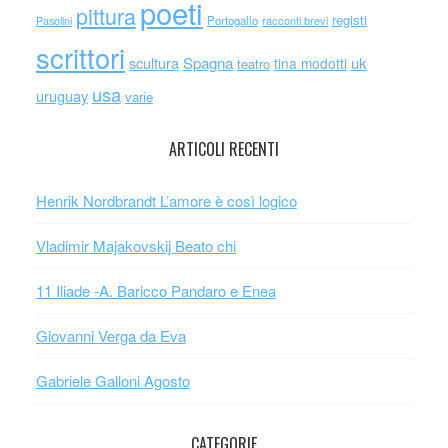
poeti
pittura
registi
Portogallo
racconti brevi
Pasolini
scrittori
scultura
Spagna
uk
tina modotti
teatro
usa
uruguay
varie
ARTICOLI RECENTI
Henrik Nordbrandt L’amore è così logico
Vladimir Majakovskij Beato chi
11 Iliade -A. Baricco Pandaro e Enea
Giovanni Verga da Eva
Gabriele Galloni Agosto
CATEGORIE