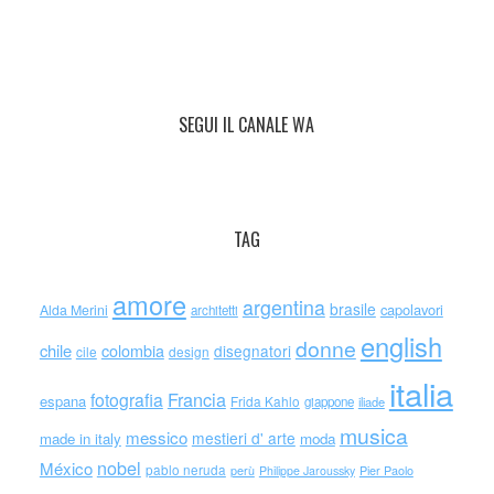
SEGUI IL CANALE WA
TAG
amore
argentina
brasile
capolavori
Alda Merini
architetti
english
donne
chile
colombia
disegnatori
cile
design
italia
Francia
fotografia
espana
Frida Kahlo
giappone
iliade
musica
messico
mestieri d' arte
made in italy
moda
nobel
México
pablo neruda
perù
Philippe Jaroussky
Pier Paolo