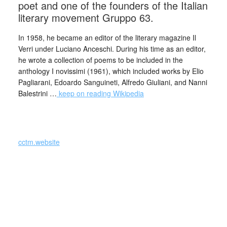
poet and one of the founders of the Italian
literary movement Gruppo 63.
In 1958, he became an editor of the literary magazine Il
Verri under Luciano Anceschi. During his time as an editor,
he wrote a collection of poems to be included in the
anthology I novissimi (1961), which included works by Elio
Pagliarani, Edoardo Sanguineti, Alfredo Giuliani, and Nanni
Balestrini …
keep on reading Wikipedia
_
cctm.website
La sua poesia, distintasi per l’iniziale oltranza innovatrice
(La palpebra rovesciata, 1960; Zero, 1963, poesie visive;
Aprire, 1964; I rapporti, 1965; Cara, 1969; Metropolis,
1971; Week-end, 1974: raccolte confluite con inediti in
Quanto ho da dirvi. Poesie 1958-1975, 1977), si è poi
orientata verso toni più affabilmente comunicativi: Passi