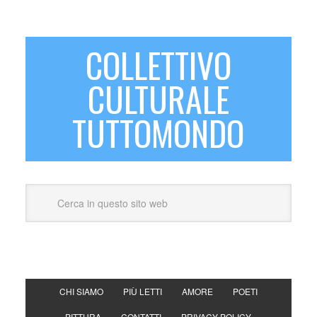
COLLETTIVO
CULTURALE
TUTTOMONDO
CHI SIAMO
PIÙ LETTI
AMORE
POETI
PITTURA
CONTATTI
PRIVACY POLICY