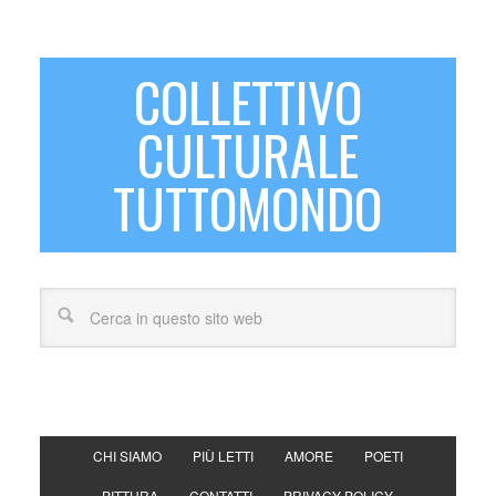
COLLETTIVO
CULTURALE
TUTTOMONDO
CHI SIAMO
PIÙ LETTI
AMORE
POETI
PITTURA
CONTATTI
PRIVACY POLICY