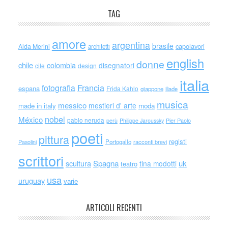
TAG
amore
argentina
brasile
capolavori
Alda Merini
architetti
english
donne
chile
colombia
disegnatori
cile
design
italia
Francia
fotografia
espana
Frida Kahlo
giappone
iliade
musica
messico
mestieri d' arte
made in italy
moda
nobel
México
pablo neruda
perù
Philippe Jaroussky
Pier Paolo
poeti
pittura
registi
Portogallo
racconti brevi
Pasolini
scrittori
scultura
Spagna
uk
tina modotti
teatro
usa
uruguay
varie
ARTICOLI RECENTI