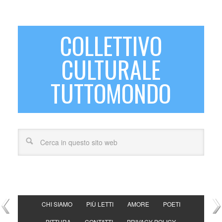
COLLETTIVO
CULTURALE
TUTTOMONDO
CHI SIAMO
PIÙ LETTI
AMORE
POETI
PITTURA
CONTATTI
PRIVACY POLICY