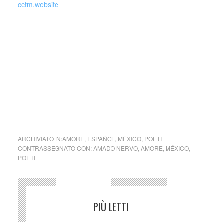
cctm.website
Amado Nervo, pseudonimo di Juan
Crisóstomo Ruiz de Nervo (Tepic,
27 agosto 1870 – Montevideo, 24
maggio 1919), è stato un poeta,
scrittore e diplomatico messicano,
uno dei massimi esponenti del
modernismo.
ARCHIVIATO IN:
AMORE
,
ESPAÑOL
,
MÉXICO
,
POETI
CONTRASSEGNATO CON:
AMADO NERVO
,
AMORE
,
MÉXICO
,
POETI
PIÙ LETTI