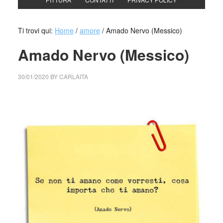
Ti trovi qui:
Home
/
amore
/
Amado Nervo (Messico)
Amado Nervo (Messico)
30/01/2020
BY
CARLAITA
collettivo culturale tuttomondo Amado Nervo