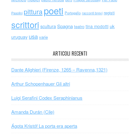
poeti
pittura
registi
Portogallo
racconti brevi
Pasolini
scrittori
scultura
Spagna
uk
tina modotti
teatro
usa
uruguay
varie
ARTICOLI RECENTI
Dante Alighieri (Firenze, 1265 – Ravenna,1321)
Arthur Schopenhauer Gli altri
Luigi Serafini Codex Seraphinianus
Amanda Durán (Cile)
Ágota Kristóf La porta era aperta