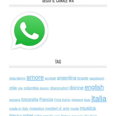
SEGUI IL CANALE WA
TAG
amore
argentina
brasile
capolavori
Alda Merini
architetti
english
donne
chile
colombia
disegnatori
cile
design
italia
Francia
fotografia
espana
Frida Kahlo
giappone
iliade
musica
messico
mestieri d' arte
made in italy
moda
nobel
México
pablo neruda
perù
Philippe Jaroussky
Pier Paolo