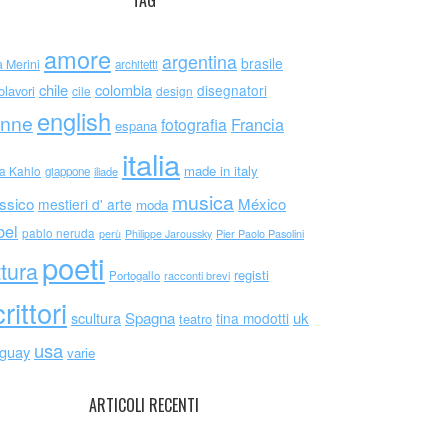
TAG
amore
argentina
brasile
a Merini
architetti
chile
colombia
disegnatori
olavori
cile
design
english
nne
Francia
fotografia
espana
italia
made in italy
da Kahlo
giappone
iliade
musica
ssico
México
mestieri d' arte
moda
bel
pablo neruda
perù
Philippe Jaroussky
Pier Paolo Pasolini
poeti
ttura
registi
Portogallo
racconti brevi
rittori
scultura
Spagna
uk
tina modotti
teatro
usa
uguay
varie
ARTICOLI RECENTI