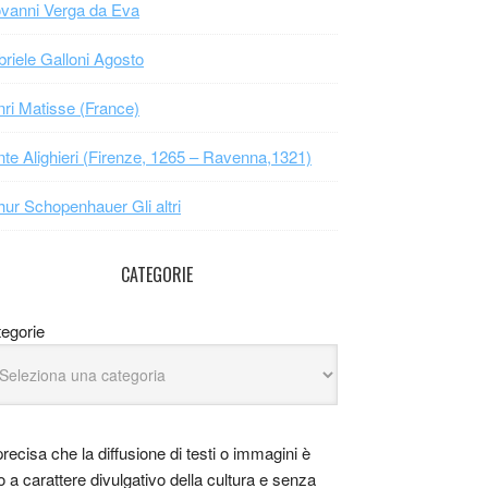
vanni Verga da Eva
riele Galloni Agosto
ri Matisse (France)
te Alighieri (Firenze, 1265 – Ravenna,1321)
hur Schopenhauer Gli altri
CATEGORIE
egorie
precisa che la diffusione di testi o immagini è
o a carattere divulgativo della cultura e senza