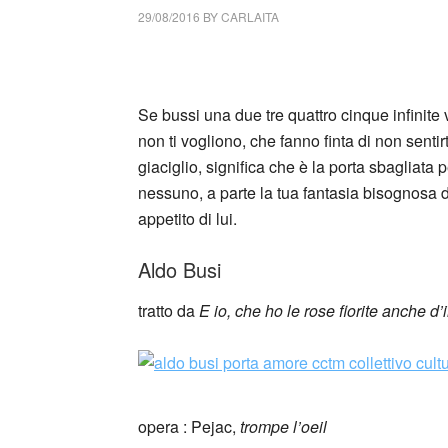
29/08/2016
BY
CARLAITA
cctm collettivo culturale tuttomondo Aldo Bu
Se bussi una due tre quattro cinque infinite 
non ti vogliono, che fanno finta di non sentir
giaciglio, significa che è la porta sbagliata p
nessuno, a parte la tua fantasia bisognosa di
appetito di lui.
Aldo Busi
tratto da
E io, che ho le rose fiorite anche d
opera : Pejac,
trompe l’oeil