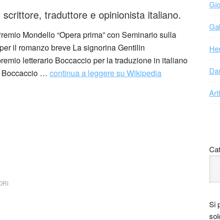
Gio
scrittore, traduttore e opinionista italiano.
Gab
l Premio Mondello “Opera prima” con Seminario sulla
per il romanzo breve La signorina Gentilin
Hen
remio letterario Boccaccio per la traduzione in italiano
Dan
i Boccaccio …
continua a leggere su Wikipedia
Art
Cat
ORI
Si 
sol