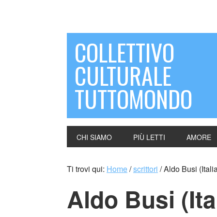
COLLETTIVO
CULTURALE
TUTTOMONDO
CHI SIAMO
PIÙ LETTI
AMORE
Ti trovi qui:
Home
/
scrittori
/
Aldo Busi (Itali
Aldo Busi (Ita