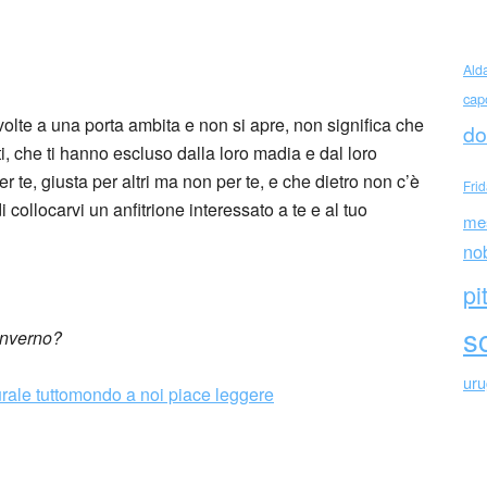
si
Ald
cap
volte a una porta ambita e non si apre, non significa che
do
ti, che ti hanno escluso dalla loro madia e dal loro
er te, giusta per altri ma non per te, e che dietro non c’è
Fri
 collocarvi un anfitrione interessato a te e al tuo
me
no
pi
sc
’inverno?
ur