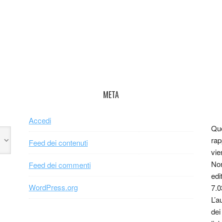
META
Accedi
Que
rap
Feed dei contenuti
vie
Non
Feed dei commenti
edi
WordPress.org
7.0
L’a
dei