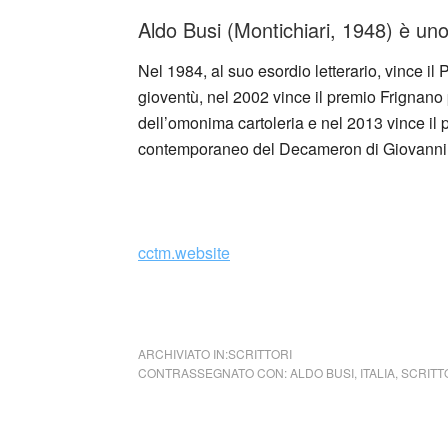
Aldo Busi (Montichiari, 1948) è uno 
Nel 1984, al suo esordio letterario, vince i
gioventù, nel 2002 vince il premio Frignano 
dell’omonima cartoleria e nel 2013 vince il p
contemporaneo del Decameron di Giovann
cctm.website
cctm porta
ARCHIVIATO IN:
SCRITTORI
CONTRASSEGNATO CON:
ALDO BUSI
,
ITALIA
,
SCRITT