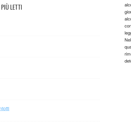
alc
PIÙ LETTI
gio
alc
con
leg
Nel
qua
rim
det
totti