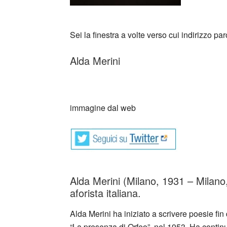
Sei la finestra a volte verso cui indirizzo pa
Alda Merini
_
immagine dal web
Alda Merini (Milano, 1931 – Milano,
aforista italiana.
Alda Merini ha iniziato a scrivere poesie fin
“La presenza di Orfeo”, nel 1953. Ha continuat