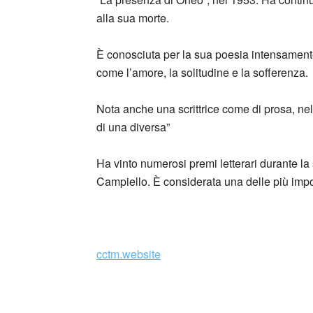
alla sua morte.
È conosciuta per la sua poesia intensamente
come l’amore, la solitudine e la sofferenza.
Nota anche una scrittrice come di prosa, nel 1
di una diversa”
Ha vinto numerosi premi letterari durante la 
Campiello. È considerata una delle più impo
_
cctm.website
Collettivo Culturale TuttoMondo vuo
forme dell’arte, della cultura e del