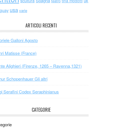
scultura
Spagna
uk
tina modotti
teatro
usa
uguay
varie
ARTICOLI RECENTI
riele Galloni Agosto
ri Matisse (France)
te Alighieri (Firenze, 1265 – Ravenna,1321)
hur Schopenhauer Gli altri
gi Serafini Codex Seraphinianus
CATEGORIE
egorie