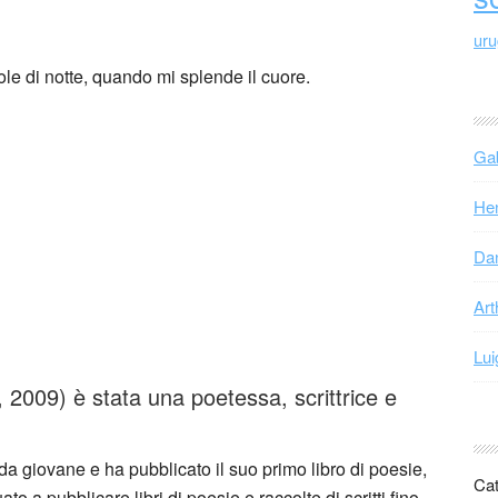
ur
role di notte, quando mi splende il cuore.
Gab
Hen
Dan
Art
Lui
 2009) è stata una poetessa, scrittrice e
 da giovane e ha pubblicato il suo primo libro di poesie,
Cat
o a pubblicare libri di poesie e raccolte di scritti fino