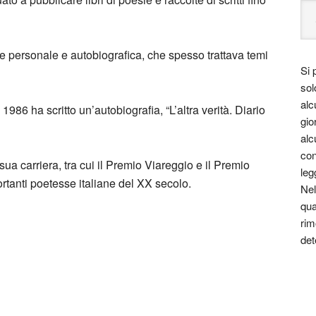
 personale e autobiografica, che spesso trattava temi
Si 
sol
alc
986 ha scritto un’autobiografia, “L’altra verità. Diario
gio
alc
con
sua carriera, tra cui il Premio Viareggio e il Premio
leg
rtanti poetesse italiane del XX secolo.
Nel
qua
rim
det
le essere un viaggio attraverso le varie
 costume.