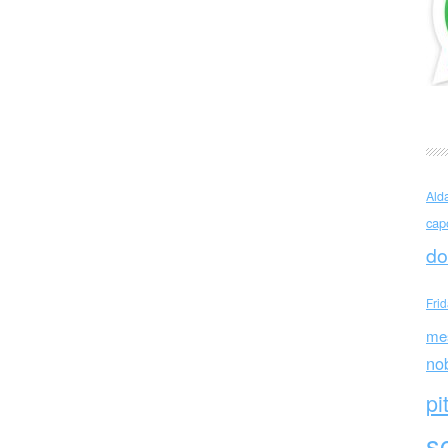
(Milano, 1931 – Milano, 2009)
Ald
cap
do
Fri
me
no
pi
sc