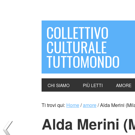
COLLETTIVO
CULTURALE
TUTTOMONDO
CHI SIAMO
PIÙ LETTI
AMORE
Ti trovi qui:
Home
/
amore
/
Alda Merini (Mil
Alda Merini (