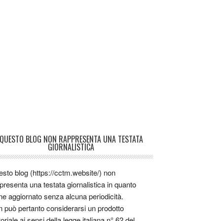
QUESTO BLOG NON RAPPRESENTA UNA TESTATA
GIORNALISTICA
sto blog (https://cctm.website/) non
presenta una testata giornalistica in quanto
ne aggiornato senza alcuna periodicità.
 può pertanto considerarsi un prodotto
toriale ai sensi della legge italiana n° 62 del