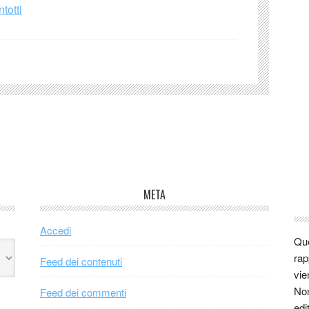
totti
META
Accedi
Que
rap
Feed dei contenuti
vie
Non
Feed dei commenti
edi