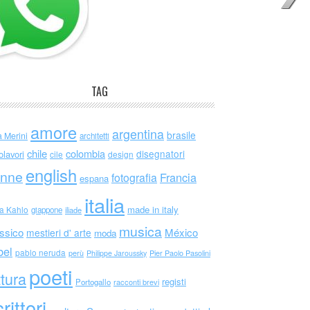
TAG
amore
argentina
brasile
a Merini
architetti
chile
colombia
disegnatori
olavori
cile
design
english
nne
Francia
fotografia
espana
italia
made in italy
da Kahlo
giappone
iliade
musica
ssico
México
mestieri d' arte
moda
bel
pablo neruda
perù
Philippe Jaroussky
Pier Paolo Pasolini
poeti
ttura
registi
Portogallo
racconti brevi
rittori