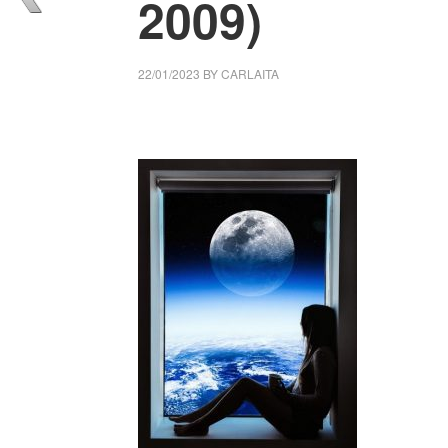
2009)
22/01/2023
BY
CARLAITA
collettivo culturale tuttomondo Alda Merini 