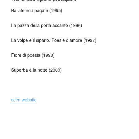
Ballate non pagate (1995)
La pazza della porta accanto (1996)
La volpe e il sipario. Poesie d’amore (1997)
Fiore di poesia (1998)
Superba è la notte (2000)
_
cctm.website
Collettivo Culturale TuttoMondo vuole
essere un viaggio attraverso le varie
forme dell’arte, della cultura e del
costume.