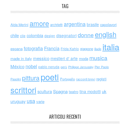
TAG
amore
argentina
brasile
capolavori
Alda Merini
architetti
english
donne
chile
colombia
disegnatori
cile
design
italia
Francia
fotografia
espana
Frida Kahlo
giappone
iliade
musica
messico
mestieri d' arte
made in italy
moda
nobel
México
pablo neruda
perù
Philippe Jaroussky
Pier Paolo
poeti
pittura
registi
Portogallo
racconti brevi
Pasolini
scrittori
scultura
Spagna
uk
tina modotti
teatro
usa
uruguay
varie
ARTICOLI RECENTI