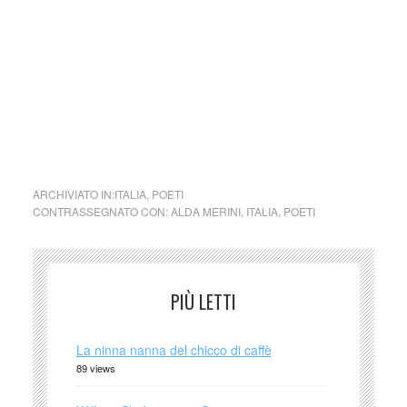
immediatamente su segnalazione del detentore dell’avente
diritto
cctm collettivo culturale tuttomondo Alda Merini da Superba
è la notte
ARCHIVIATO IN:
ITALIA
,
POETI
CONTRASSEGNATO CON:
ALDA MERINI
,
ITALIA
,
POETI
PIÙ LETTI
La ninna nanna del chicco di caffè
89 views