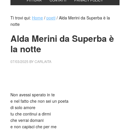
Ti trovi qui:
Home
/
poeti
/
Alda Merini da Superba è la
notte
Alda Merini da Superba è
la notte
07/03/2025
BY
CARLAITA
cctm collettivo culturale tuttomondo Alda Merini da Superba
è la notte
Non avessi sperato in te
e nel fatto che non sei un poeta
di solo amore
tu che continui a dirmi
che verrai domani
e non capisci che per me