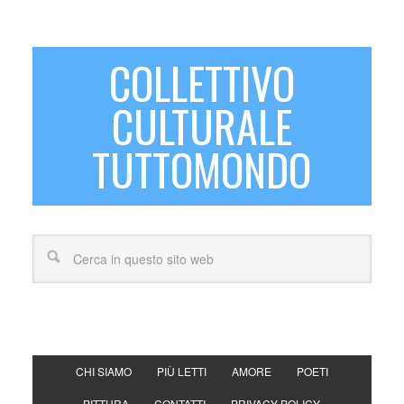
COLLETTIVO
CULTURALE
TUTTOMONDO
CHI SIAMO
PIÙ LETTI
AMORE
POETI
PITTURA
CONTATTI
PRIVACY POLICY