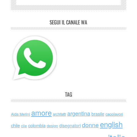
SEGUI IL CANALE WA
TAG
amore
argentina
brasile
capolavori
Alda Merini
architetti
english
donne
chile
colombia
disegnatori
cile
design