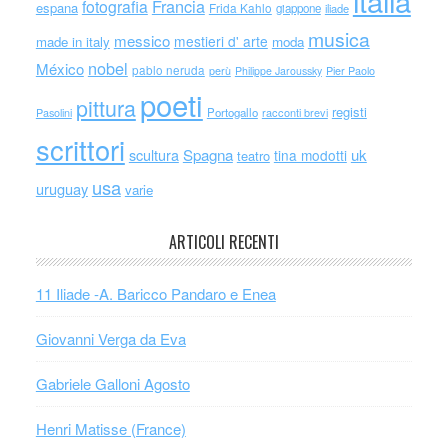
italia
Francia
fotografia
espana
Frida Kahlo
giappone
iliade
musica
messico
mestieri d' arte
made in italy
moda
nobel
México
pablo neruda
perù
Philippe Jaroussky
Pier Paolo
poeti
pittura
registi
Portogallo
racconti brevi
Pasolini
scrittori
scultura
Spagna
uk
tina modotti
teatro
usa
uruguay
varie
ARTICOLI RECENTI
11 Iliade -A. Baricco Pandaro e Enea
Giovanni Verga da Eva
Gabriele Galloni Agosto
Henri Matisse (France)