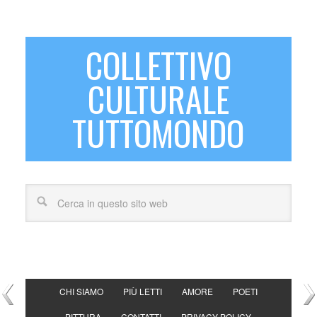
COLLETTIVO
CULTURALE
TUTTOMONDO
CHI SIAMO
PIÙ LETTI
AMORE
POETI
PITTURA
CONTATTI
PRIVACY POLICY