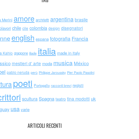
TAG
amore
argentina
brasile
a Merini
architetti
chile
colombia
disegnatori
olavori
cile
design
english
nne
Francia
fotografia
espana
italia
made in italy
da Kahlo
giappone
iliade
musica
ssico
México
mestieri d' arte
moda
bel
pablo neruda
perù
Philippe Jaroussky
Pier Paolo Pasolini
poeti
ttura
registi
Portogallo
racconti brevi
rittori
scultura
Spagna
uk
tina modotti
teatro
usa
uguay
varie
ARTICOLI RECENTI