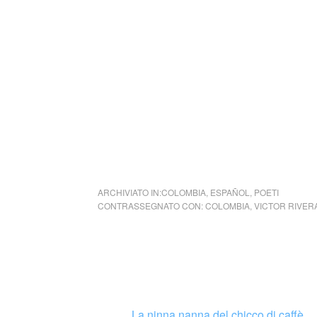
Il nostro sito offre uno spazio gratuito alle v
un luogo virtuale di cultura e libertà.
Il CCTM è gestito da un gruppo di volontari
alcun scopo di lucro e che hanno pubblicato 
post su FB , Twitter e Pinterest in oltre 6 anni 
E’ stato anche creato il canale Telegram e
ARCHIVIATO IN:
COLOMBIA
,
ESPAÑOL
,
POETI
CONTRASSEGNATO CON:
COLOMBIA
,
VICTOR RIVER
La ninna nanna del chicco di caffè