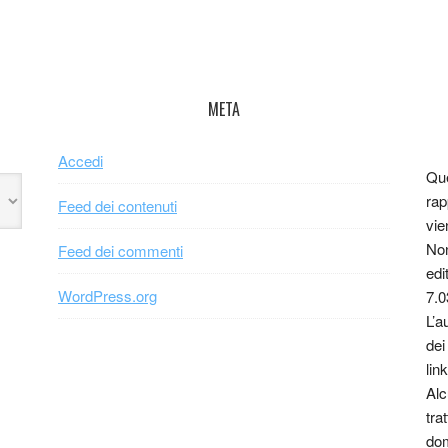
META
Accedi
Que
rap
Feed dei contenuti
vie
Non
Feed dei commenti
edi
WordPress.org
7.0
L’a
dei
link
Alc
tra
dom