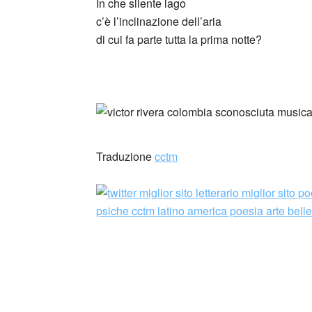
In che silente lago
c’è l’inclinazione dell’aria
di cui fa parte tutta la prima notte?
_
Traduzione
cctm
Víctor Rivera nace en 1980 en Popayán, C
Es músico violinista de la Universidad del
orquestales, de música de cámara y música 