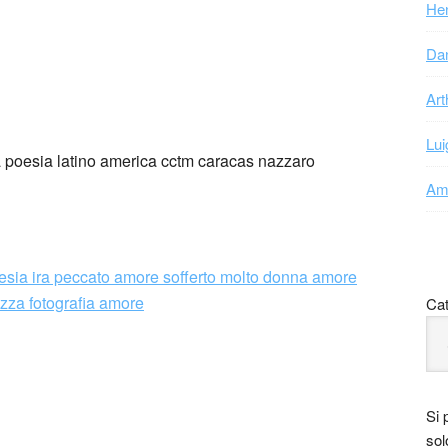
Hen
Dan
Art
Lui
Ama
Cat
olombia.
Si 
 Cauca. Ha sido integrante de varios ensambles
sol
antigua. Ha trabajado como investigador y difusor