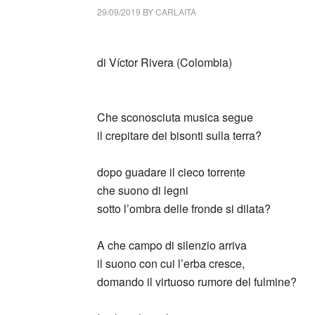
29/09/2019
BY
CARLAITA
centro cultural tina modotti Víctor Rivera (C
di Víctor Rivera (Colombia)
_
Che sconosciuta musica segue
il crepitare dei bisonti sulla terra?
dopo guadare il cieco torrente
che suono di legni
sotto l’ombra delle fronde si dilata?
A che campo di silenzio arriva
il suono con cui l’erba cresce,
domando il virtuoso rumore del fulmine?