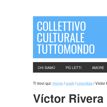
COLLETTIVO
CULTURALE
TUTTOMONDO
CHI SIAMO
PIÙ LETTI
AMORE
Ti trovi qui:
Home
/
poeti
/
colombia
/
Víctor 
Víctor Rivera