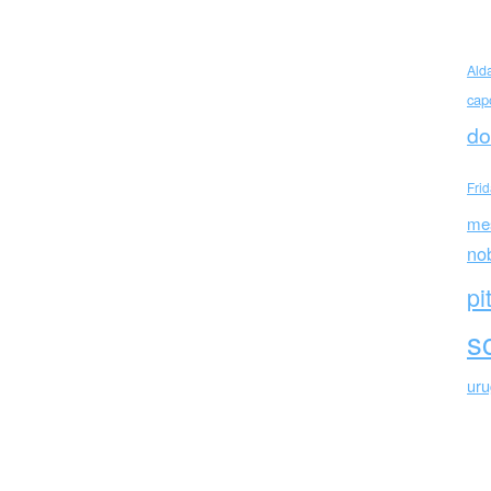
olombia)
Ald
cap
do
Fri
me
no
pi
sc
ur