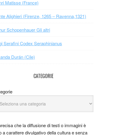
ri Matisse (France)
te Alighieri (Firenze, 1265 – Ravenna,1321)
hur Schopenhauer Gli altri
gi Serafini Codex Seraphinianus
nda Durán (Cile)
CATEGORIE
egorie
precisa che la diffusione di testi o immagini è
o a carattere divulgativo della cultura e senza