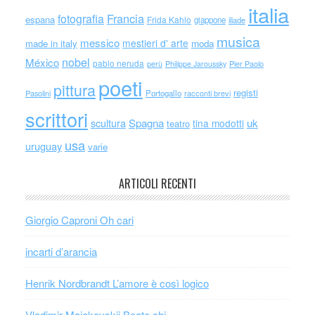
italia
Francia
fotografia
espana
Frida Kahlo
giappone
iliade
musica
messico
mestieri d' arte
made in italy
moda
nobel
México
pablo neruda
perù
Philippe Jaroussky
Pier Paolo
poeti
pittura
registi
Portogallo
racconti brevi
Pasolini
scrittori
scultura
Spagna
uk
tina modotti
teatro
usa
uruguay
varie
ARTICOLI RECENTI
Giorgio Caproni Oh cari
incarti d’arancia
Henrik Nordbrandt L’amore è così logico
Vladimir Majakovskij Beato chi