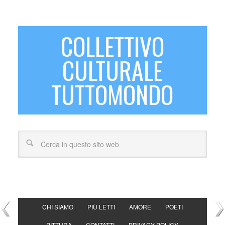
COLLETTIVO
CULTURALE
TUTTOMONDO
CHI SIAMO
PIÙ LETTI
AMORE
POETI
PITTURA
CONTATTI
PRIVACY POLICY