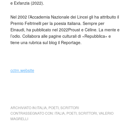
e Exfanzia (2022).
Nel 2002 l’Accademia Nazionale dei Lincei gli ha attribuito il
Premio Feltrinelli per la poesia italiana. Sempre per
Einaudi, ha pubblicato nel 2022Proust e Céline. La mente e
l’odio. Collabora alle pagine culturali di «Repubblica» e
tiene una rubrica sul blog il Reportage.
_
cctm.website
cctm collettivo culturale tuttomondo a noi piace leggere
Valerio Magrelli Il mondo spiegato alle bambine
ARCHIVIATO IN:
ITALIA
,
POETI
,
SCRITTORI
CONTRASSEGNATO CON:
ITALIA
,
POETI
,
SCRITTORI
,
VALERIO
MAGRELLI