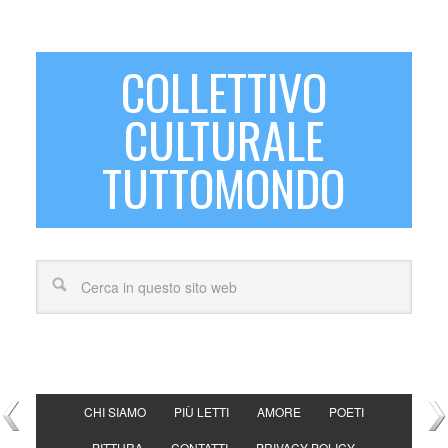
COLLETTIVO
CULTURALE
TUTTOMONDO
CHI SIAMO
PIÙ LETTI
AMORE
POETI
PITTURA
CONTATTI
PRIVACY POLICY