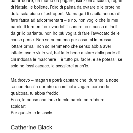
da arredare, un mutuo da pagare, iscrizioni a scuola, regali
di Natale, le bollette, l’olio di palma da evitare e le proteine
della soia piene di estrogeni. Ma magari ti capita ancora di
fare fatica ad addormentarti – e no, non voglio che le mie
parole ti tormentino levandoti il sonno: ho smesso di farti
da grillo parlante, non ho più voglia di fare l’avvocato delle
cause perse. Non so nemmeno per cosa mi interessa
lottare ormai, non so nemmeno che senso abbia aver
lottato: avete vinto voi, hai fatto bene a stare dalla parte di
chi indossa le maschere – è tutto più facile, e se potessi, se
solo ne fossi capace, lo sceglierei anch’io.
Ma dicevo – magari ti potrà capitare che, durante la notte,
se non riesci a dormire e cominci a vagare cercando
qualcosa, tu abbia freddo.
Ecco, io penso che forse le mie parole potrebbero
scaldarti.
Per questo te le lascio.
Catherine Black