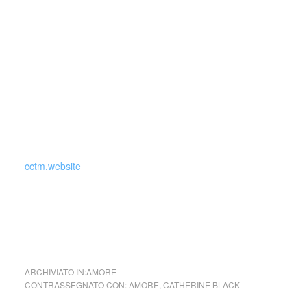
malinconie agrodolci – e del loro cono d’ombra che rivela
profondità inattese, palpiti potenti, contraddizioni intense.
Credo nel potere delle parole. Nel potere espressivo delle
parole. Nel potere salvifico, terapeutico delle parole. Nel
bisogno di buttare fuori delle parole, di trasformare in
qualcosa di concreto, forse di bello, che nasce da un po’ di
confusione, da un po’ di delusione. Ma sa ritrasformarsi – e
donarsi un significato (by Catherine Black)
cctm.website
collettivo culturale tuttomondo Tienitele pure le mie parole
ARCHIVIATO IN:
AMORE
CONTRASSEGNATO CON:
AMORE
,
CATHERINE BLACK