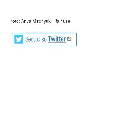
_
foto: Anya Mironyuk – fair use
Mi chiamo Catherine… No, non è vero. In
realtà non mi chiamo Catherine.
Catherine “Cat” Black è il mio pseudonimo – il mio nome de
plume, per dirla in termini un po’ vintage. Se vogliamo,
Catherine è una maschera – ma, come molte maschere,
serve per farmi riuscire ad essere me stessa, per potermi
esprimere in libertà. Cat è un alter-ego, che rispecchia nel
nome del mio blog: il Gatto Nero, che guarda la Luna, che
sogna di notte quello che di giorno non c’è. Il Gatto Nero e
la Luna sono, da sempre, simboli forti per me: simboli della
mia interiorità, dell’introspezione riflessiva, di solitudini e