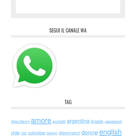
SEGUI IL CANALE WA
TAG
amore
argentina
brasile
capolavori
Alda Merini
architetti
english
donne
chile
colombia
disegnatori
cile
design