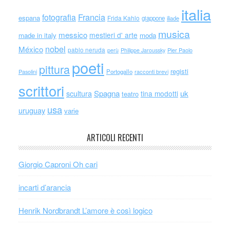
italia
Francia
fotografia
espana
Frida Kahlo
giappone
iliade
musica
messico
mestieri d' arte
made in italy
moda
nobel
México
pablo neruda
perù
Philippe Jaroussky
Pier Paolo
poeti
pittura
registi
Portogallo
racconti brevi
Pasolini
scrittori
scultura
Spagna
uk
tina modotti
teatro
usa
uruguay
varie
ARTICOLI RECENTI
Giorgio Caproni Oh cari
incarti d’arancia
Henrik Nordbrandt L’amore è così logico