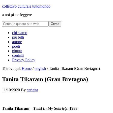
collettivo culturale tuttomondo
a noi piace leggere
chi siamo
più letti
amore
poeti
pittura
contatti
Privacy Policy
Ti trovi qui:
Home
/
english
/
Tanita Tikaram (Gran Bretagna)
Tanita Tikaram (Gran Bretagna)
11/10/2020
By
carlaita
centro cultural tina modotti Tanita Tikaram
Tanita Tikaram –
Twist In My Sobriety
, 1988