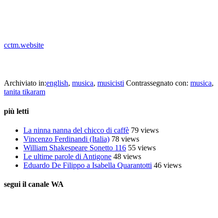
cctm.website
Tanita Tikaram –
Twist In My Sobriety
, 1988
Archiviato in:
english
,
musica
,
musicisti
Contrassegnato con:
musica
,
tanita tikaram
più letti
La ninna nanna del chicco di caffè
79 views
Vincenzo Ferdinandi (Italia)
78 views
William Shakespeare Sonetto 116
55 views
Le ultime parole di Antigone
48 views
Eduardo De Filippo a Isabella Quarantotti
46 views
segui il canale WA