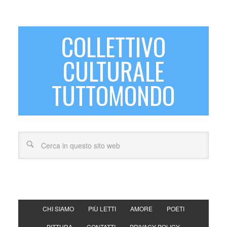
COLLETTIVO
CULTURALE
TUTTOMONDO
CHI SIAMO
PIÙ LETTI
AMORE
POETI
PITTURA
CONTATTI
PRIVACY POLICY