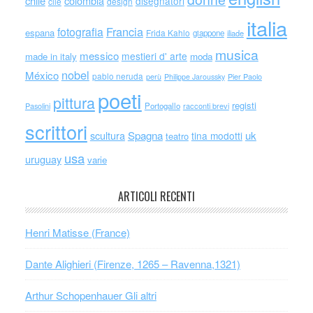
chile
colombia
disegnatori
cile
design
italia
Francia
fotografia
espana
Frida Kahlo
giappone
iliade
musica
messico
mestieri d' arte
made in italy
moda
nobel
México
pablo neruda
perù
Philippe Jaroussky
Pier Paolo
poeti
pittura
registi
Portogallo
racconti brevi
Pasolini
scrittori
scultura
Spagna
uk
tina modotti
teatro
usa
uruguay
varie
ARTICOLI RECENTI
Henri Matisse (France)
Dante Alighieri (Firenze, 1265 – Ravenna,1321)
Arthur Schopenhauer Gli altri