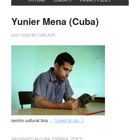
Yunier Mena (Cuba)
04/01/2022
BY
CARLAITA
centro cultural tina …
[Leggi di più...]
ARCHIVIATO IN:
CUBA
,
ESPAÑOL
,
POETI