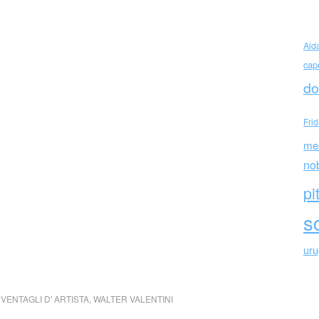
Ald
cap
do
Fri
me
no
pi
sc
ur
,
VENTAGLI D' ARTISTA
,
WALTER VALENTINI