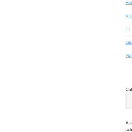
Hen
Vla
11 
Gio
Gab
Cat
Si 
sol