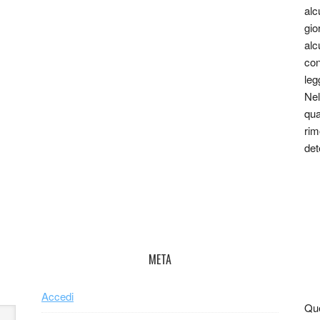
alc
gio
alc
con
leg
Nel
qua
rim
det
META
Accedi
Que