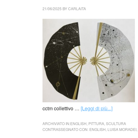
21/06/2025
BY
CARLAITA
cctm collettivo …
[Leggi di più...]
ARCHIVIATO IN:
ENGLISH
,
PITTURA
,
SCULTURA
CONTRASSEGNATO CON:
ENGLISH
,
LUISA MORADEI