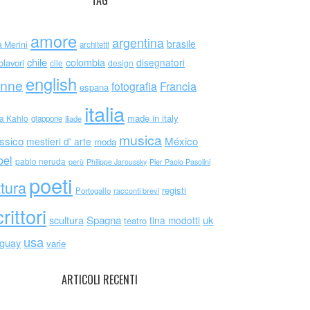
TAG
amore
argentina
brasile
a Merini
architetti
chile
colombia
disegnatori
olavori
cile
design
english
nne
Francia
fotografia
espana
italia
made in italy
da Kahlo
giappone
iliade
musica
ssico
México
mestieri d' arte
moda
bel
pablo neruda
perù
Philippe Jaroussky
Pier Paolo Pasolini
poeti
ttura
registi
Portogallo
racconti brevi
rittori
scultura
Spagna
uk
tina modotti
teatro
usa
uguay
varie
ARTICOLI RECENTI