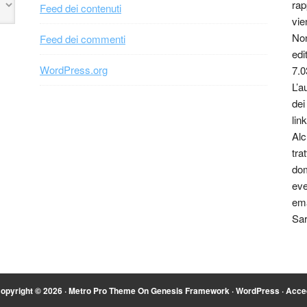
rap
Feed dei contenuti
vie
Non
Feed dei commenti
edi
WordPress.org
7.0
L’a
dei
link
Alc
tra
dom
eve
ema
Sar
opyright © 2026 ·
Metro Pro Theme
On
Genesis Framework
·
WordPress
·
Acce