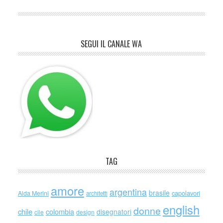
SEGUI IL CANALE WA
TAG
amore
argentina
brasile
capolavori
Alda Merini
architetti
english
donne
chile
colombia
disegnatori
cile
design