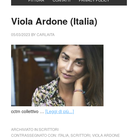
Viola Ardone (Italia)
05/03/2023
BY
CARLAITA
cctm collettivo …
[Leggi di più...]
ARCHIVIATO IN:
SCRITTORI
CONTRASSEGNATO CON:
ITALIA
,
SCRITTORI
,
VIOLA ARDONE