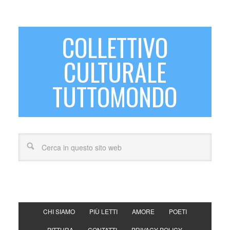
COLLETTIVO
CULTURALE
TUTTOMONDO
CHI SIAMO
PIÙ LETTI
AMORE
POETI
PITTURA
CONTATTI
PRIVACY POLICY