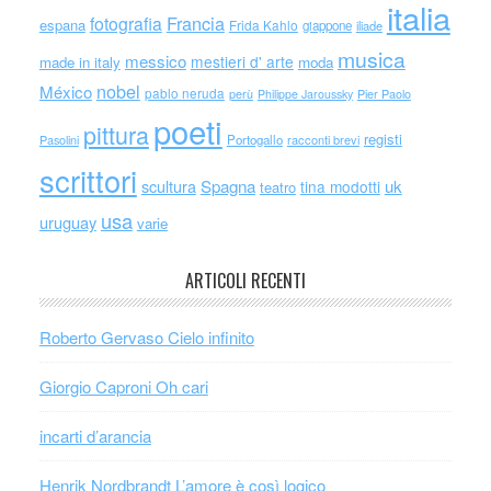
italia
Francia
fotografia
espana
Frida Kahlo
giappone
iliade
musica
messico
mestieri d' arte
made in italy
moda
nobel
México
pablo neruda
perù
Philippe Jaroussky
Pier Paolo
poeti
pittura
registi
Portogallo
racconti brevi
Pasolini
scrittori
scultura
Spagna
uk
tina modotti
teatro
usa
uruguay
varie
ARTICOLI RECENTI
Roberto Gervaso Cielo infinito
Giorgio Caproni Oh cari
incarti d’arancia
Henrik Nordbrandt L’amore è così logico