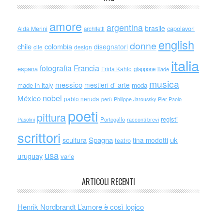
amore
argentina
brasile
capolavori
Alda Merini
architetti
english
donne
chile
colombia
disegnatori
cile
design
italia
Francia
fotografia
espana
Frida Kahlo
giappone
iliade
musica
messico
mestieri d' arte
made in italy
moda
nobel
México
pablo neruda
perù
Philippe Jaroussky
Pier Paolo
poeti
pittura
registi
Portogallo
racconti brevi
Pasolini
scrittori
scultura
Spagna
uk
tina modotti
teatro
usa
uruguay
varie
ARTICOLI RECENTI
Henrik Nordbrandt L’amore è così logico