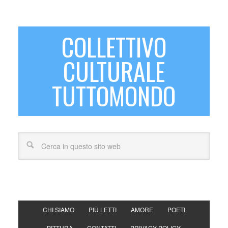
COLLETTIVO
CULTURALE
TUTTOMONDO
CHI SIAMO
PIÙ LETTI
AMORE
POETI
PITTURA
CONTATTI
PRIVACY POLICY