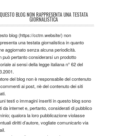
QUESTO BLOG NON RAPPRESENTA UNA TESTATA
GIORNALISTICA
sto blog (https://cctm.website/) non
presenta una testata giornalistica in quanto
ne aggiornato senza alcuna periodicità.
 può pertanto considerarsi un prodotto
toriale ai sensi della legge italiana n° 62 del
3.2001.
utore del blog non è responsabile del contenuto
 commenti ai post, nè del contenuto dei siti
ati.
uni testi o immagini inseriti in questo blog sono
tti da internet e, pertanto, considerati di pubblico
inio; qualora la loro pubblicazione violasse
ntuali diritti d’autore, vogliate comunicarlo via
il.