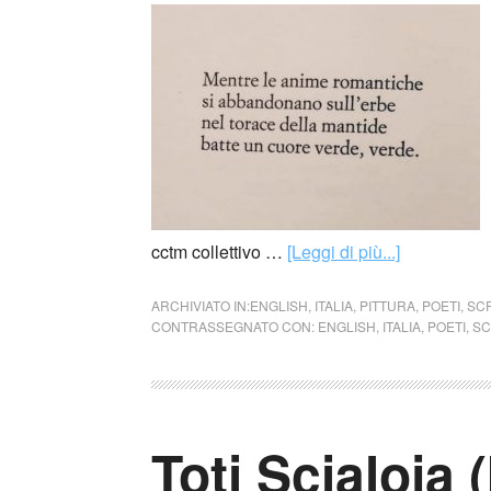
cctm collettivo …
[Leggi di più...]
ARCHIVIATO IN:
ENGLISH
,
ITALIA
,
PITTURA
,
POETI
,
SCR
CONTRASSEGNATO CON:
ENGLISH
,
ITALIA
,
POETI
,
SC
Toti Scialoja (