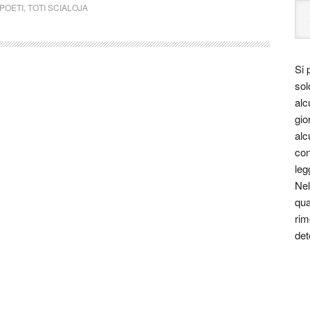
POETI
,
TOTI SCIALOJA
Si 
sol
alc
gio
alc
con
leg
Nel
qua
rim
det