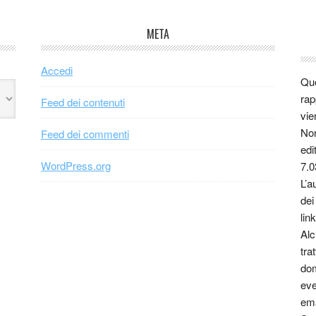
META
Accedi
Que
rap
Feed dei contenuti
vie
Non
Feed dei commenti
edi
WordPress.org
7.0
L’a
dei
link
Alc
tra
dom
eve
ema