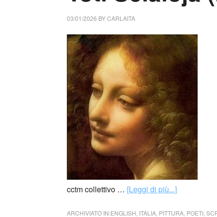
03/01/2026
BY
CARLAITA
cctm collettivo …
[Leggi di più...]
ARCHIVIATO IN:
ENGLISH
,
ITALIA
,
PITTURA
,
POETI
,
SCR