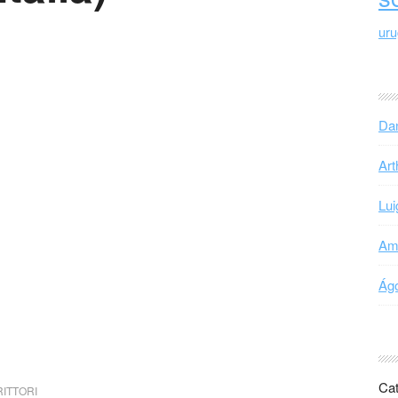
ur
Dan
Art
Lui
Ama
Ágo
Cat
ITTORI