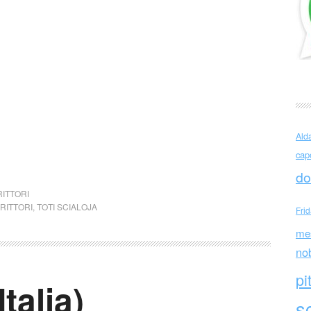
Ald
cap
do
ITTORI
RITTORI
,
TOTI SCIALOJA
Fri
me
no
pi
Italia)
sc