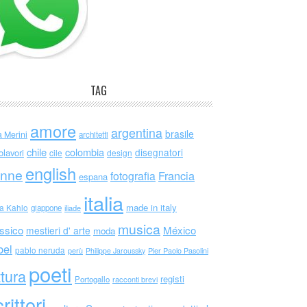
TAG
amore
argentina
brasile
a Merini
architetti
chile
colombia
disegnatori
olavori
cile
design
english
nne
Francia
fotografia
espana
italia
made in italy
da Kahlo
giappone
iliade
musica
ssico
México
mestieri d' arte
moda
bel
pablo neruda
perù
Philippe Jaroussky
Pier Paolo Pasolini
poeti
ttura
registi
Portogallo
racconti brevi
rittori