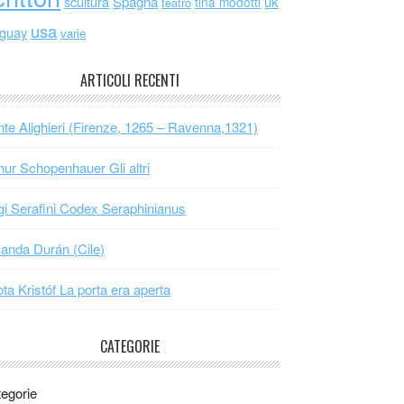
scultura
Spagna
uk
tina modotti
teatro
usa
uguay
varie
ARTICOLI RECENTI
te Alighieri (Firenze, 1265 – Ravenna,1321)
hur Schopenhauer Gli altri
gi Serafini Codex Seraphinianus
nda Durán (Cile)
ta Kristóf La porta era aperta
CATEGORIE
egorie