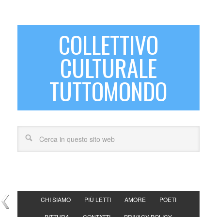
COLLETTIVO
CULTURALE
TUTTOMONDO
CHI SIAMO
PIÙ LETTI
AMORE
POETI
PITTURA
CONTATTI
PRIVACY POLICY