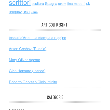
scrittori
scultura
Spagna
uk
tina modotti
teatro
usa
uruguay
varie
ARTICOLI RECENTI
tessuti d’Arte – La stampa a ruggine
Anton Čechov (Russia)
Mary Oliver Agosto
Glen Hansard (Irlanda)
Roberto Gervaso Cielo infinito
CATEGORIE
Categorie