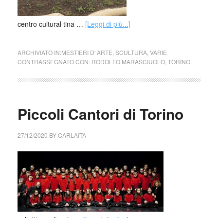
centro cultural tina …
[Leggi di più...]
ARCHIVIATO IN:
MESTIERI D' ARTE
,
SCULTURA
,
VARIE
CONTRASSEGNATO CON:
RODOLFO MARASCIUOLO
,
TORINO
Piccoli Cantori di Torino
27/12/2020
BY
CARLAITA