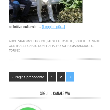
collettivo culturale …
[Leggi di più...]
ARCHIVIATO IN:
FILROUGE
,
MESTIERI D' ARTE
,
SCULTURA
,
VARIE
CONTRASSEGNATO CON:
ITALIA
,
RODOLFO MARASCIUOLO
,
TORINO
« Pagina precedente
1
2
3
SEGUI IL CANALE WA