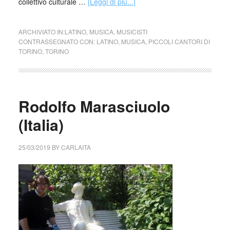
collettivo culturale …
[Leggi di più...]
ARCHIVIATO IN:
LATINO
,
MUSICA
,
MUSICISTI
CONTRASSEGNATO CON:
LATINO
,
MUSICA
,
PICCOLI CANTORI DI
TORINO
,
TORINO
Rodolfo Marasciuolo
(Italia)
25/03/2019
BY
CARLAITA