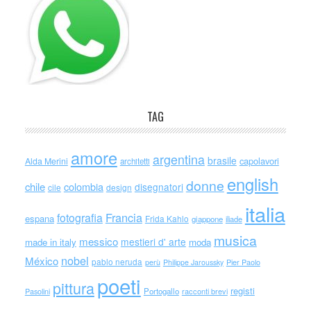
TAG
amore
argentina
brasile
capolavori
Alda Merini
architetti
english
donne
chile
colombia
disegnatori
cile
design
italia
Francia
fotografia
espana
Frida Kahlo
giappone
iliade
musica
messico
mestieri d' arte
made in italy
moda
nobel
México
pablo neruda
perù
Philippe Jaroussky
Pier Paolo
poeti
pittura
registi
Portogallo
racconti brevi
Pasolini