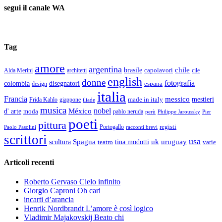
segui il canale WA
Tag
amore
argentina
chile
brasile
capolavori
Alda Merini
cile
architetti
english
donne
fotografia
colombia
disegnatori
espana
design
italia
Francia
messico
made in italy
mestieri
Frida Kahlo
giappone
iliade
musica
nobel
México
d' arte
moda
pablo neruda
perù
Pier
Philippe Jaroussky
poeti
pittura
registi
Paolo Pasolini
Portogallo
racconti brevi
scrittori
usa
Spagna
scultura
uk
uruguay
teatro
tina modotti
varie
Articoli recenti
Roberto Gervaso Cielo infinito
Giorgio Caproni Oh cari
incarti d’arancia
Henrik Nordbrandt L’amore è così logico
Vladimir Majakovskij Beato chi