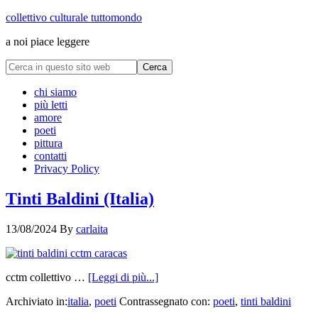
collettivo culturale tuttomondo
a noi piace leggere
chi siamo
più letti
amore
poeti
pittura
contatti
Privacy Policy
Tinti Baldini (Italia)
13/08/2024
By
carlaita
cctm collettivo …
[Leggi di più...]
Archiviato in:
italia
,
poeti
Contrassegnato con:
poeti
,
tinti baldini