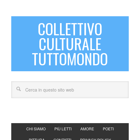
COLLETTIVO
CULTURALE
TUTTOMONDO
CHI SIAMO
PIÙ LETTI
AMORE
POETI
PITTURA
CONTATTI
PRIVACY POLICY