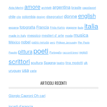
amore
argentina
brasile
capolavori
Alda Merini
architetti
english
donne
chile
colombia
disegnatori
cile
design
italia
Francia
fotografia
espana
Frida Kahlo
giappone
iliade
musica
messico
mestieri d' arte
made in italy
moda
nobel
México
pablo neruda
perù
Philippe Jaroussky
Pier Paolo
poeti
pittura
registi
Portogallo
racconti brevi
Pasolini
scrittori
scultura
Spagna
uk
tina modotti
teatro
usa
uruguay
varie
ARTICOLI RECENTI
Giorgio Caproni Oh cari
incarti d’arancia