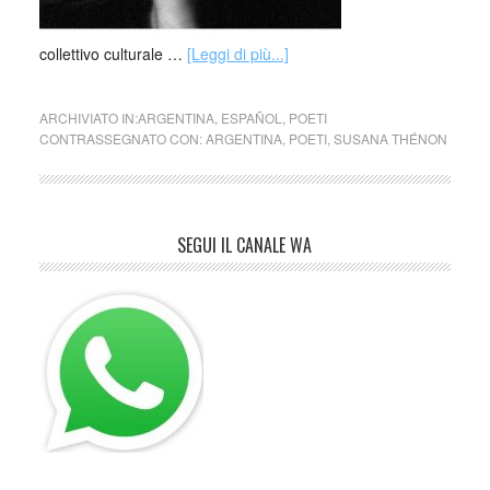
collettivo culturale …
[Leggi di più...]
ARCHIVIATO IN:
ARGENTINA
,
ESPAÑOL
,
POETI
CONTRASSEGNATO CON:
ARGENTINA
,
POETI
,
SUSANA THÉNON
SEGUI IL CANALE WA