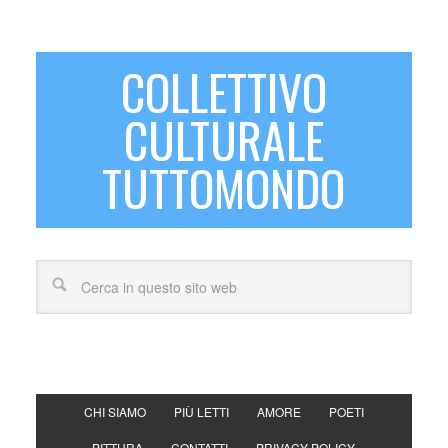
COLLETTIVO
CULTURALE
TUTTOMONDO
CHI SIAMO
PIÙ LETTI
AMORE
POETI
PITTURA
CONTATTI
PRIVACY POLICY