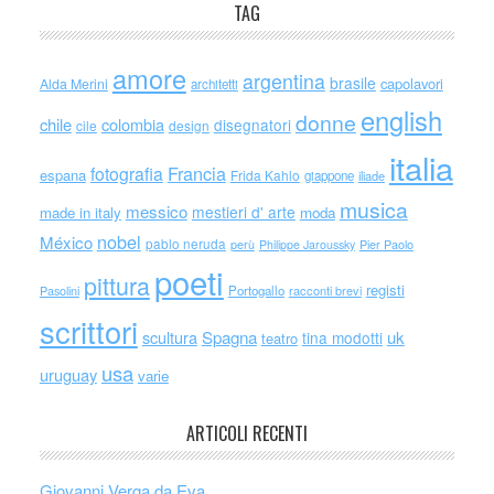
TAG
amore
argentina
brasile
capolavori
Alda Merini
architetti
english
donne
chile
colombia
disegnatori
cile
design
italia
Francia
fotografia
espana
Frida Kahlo
giappone
iliade
musica
messico
mestieri d' arte
made in italy
moda
nobel
México
pablo neruda
perù
Philippe Jaroussky
Pier Paolo
poeti
pittura
registi
Portogallo
racconti brevi
Pasolini
scrittori
scultura
Spagna
uk
tina modotti
teatro
usa
uruguay
varie
ARTICOLI RECENTI
Giovanni Verga da Eva