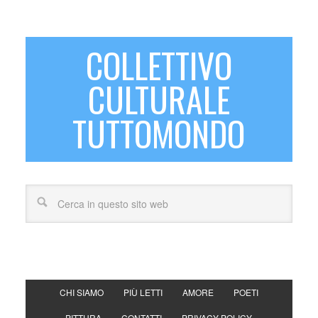
COLLETTIVO
CULTURALE
TUTTOMONDO
CHI SIAMO
PIÙ LETTI
AMORE
POETI
PITTURA
CONTATTI
PRIVACY POLICY