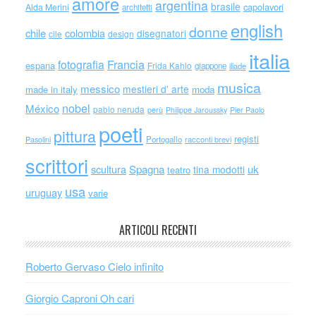
amore
argentina
brasile
capolavori
Alda Merini
architetti
english
donne
chile
colombia
disegnatori
cile
design
italia
Francia
fotografia
espana
Frida Kahlo
giappone
iliade
musica
messico
mestieri d' arte
made in italy
moda
nobel
México
pablo neruda
perù
Philippe Jaroussky
Pier Paolo
poeti
pittura
registi
Portogallo
racconti brevi
Pasolini
scrittori
scultura
Spagna
uk
tina modotti
teatro
usa
uruguay
varie
ARTICOLI RECENTI
Roberto Gervaso Cielo infinito
Giorgio Caproni Oh cari