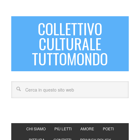
COLLETTIVO
CULTURALE
TUTTOMONDO
CHI SIAMO
PIÙ LETTI
AMORE
POETI
PITTURA
CONTATTI
PRIVACY POLICY