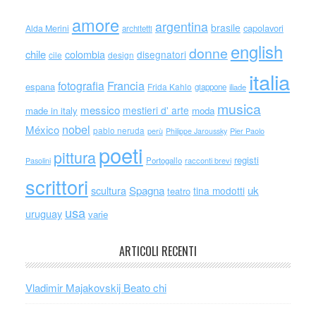
amore
argentina
brasile
capolavori
Alda Merini
architetti
english
donne
chile
colombia
disegnatori
cile
design
italia
Francia
fotografia
espana
Frida Kahlo
giappone
iliade
musica
messico
mestieri d' arte
made in italy
moda
nobel
México
pablo neruda
perù
Philippe Jaroussky
Pier Paolo
poeti
pittura
registi
Portogallo
racconti brevi
Pasolini
scrittori
scultura
Spagna
uk
tina modotti
teatro
usa
uruguay
varie
ARTICOLI RECENTI
Vladimir Majakovskij Beato chi