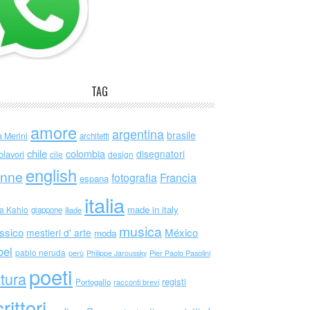
TAG
amore
argentina
brasile
a Merini
architetti
chile
colombia
disegnatori
olavori
cile
design
english
nne
Francia
fotografia
espana
italia
made in italy
da Kahlo
giappone
iliade
musica
ssico
México
mestieri d' arte
moda
bel
pablo neruda
perù
Philippe Jaroussky
Pier Paolo Pasolini
poeti
ttura
registi
Portogallo
racconti brevi
rittori