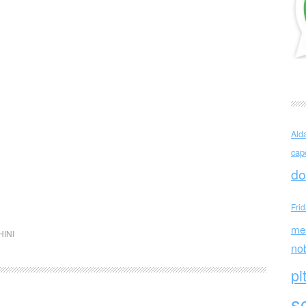
Ald
cap
do
Fri
me
HINI
no
pi
sc