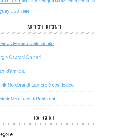
scultura
Spagna
uk
tina modotti
teatro
usa
uguay
varie
ARTICOLI RECENTI
erto Gervaso Cielo infinito
rgio Caproni Oh cari
arti d’arancia
rik Nordbrandt L’amore è così logico
dimir Majakovskij Beato chi
CATEGORIE
egorie