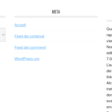
META
Accedi
Que
rap
Feed dei contenuti
vie
Non
Feed dei commenti
edi
WordPress.org
7.0
L’a
dei
link
Alc
tra
dom
eve
ema