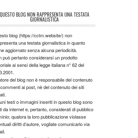
QUESTO BLOG NON RAPPRESENTA UNA TESTATA
GIORNALISTICA
sto blog (https://cctm.website/) non
presenta una testata giornalistica in quanto
ne aggiornato senza alcuna periodicità.
 può pertanto considerarsi un prodotto
toriale ai sensi della legge italiana n° 62 del
3.2001.
utore del blog non è responsabile del contenuto
 commenti ai post, nè del contenuto dei siti
ati.
uni testi o immagini inseriti in questo blog sono
tti da internet e, pertanto, considerati di pubblico
inio; qualora la loro pubblicazione violasse
ntuali diritti d’autore, vogliate comunicarlo via
il.