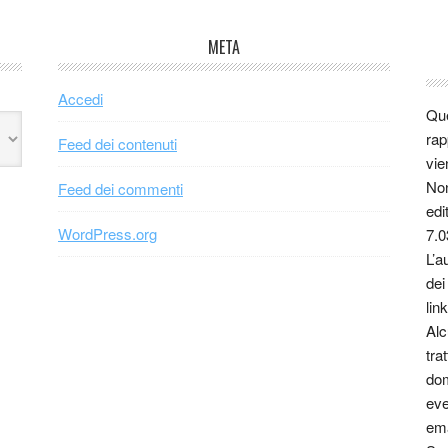
META
Accedi
Que
rap
Feed dei contenuti
vie
Non
Feed dei commenti
edi
WordPress.org
7.0
L’a
dei
link
Alc
tra
dom
eve
ema