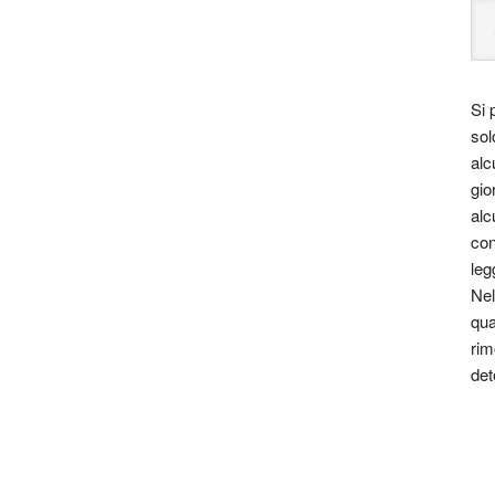
Si 
sol
alc
gio
alc
con
leg
Nel
qua
rim
det