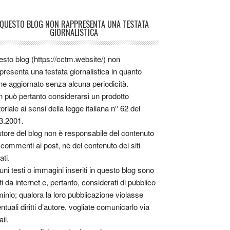
QUESTO BLOG NON RAPPRESENTA UNA TESTATA
GIORNALISTICA
sto blog (https://cctm.website/) non
presenta una testata giornalistica in quanto
ne aggiornato senza alcuna periodicità.
 può pertanto considerarsi un prodotto
toriale ai sensi della legge italiana n° 62 del
3.2001.
utore del blog non è responsabile del contenuto
 commenti ai post, nè del contenuto dei siti
ati.
uni testi o immagini inseriti in questo blog sono
tti da internet e, pertanto, considerati di pubblico
inio; qualora la loro pubblicazione violasse
ntuali diritti d’autore, vogliate comunicarlo via
il.