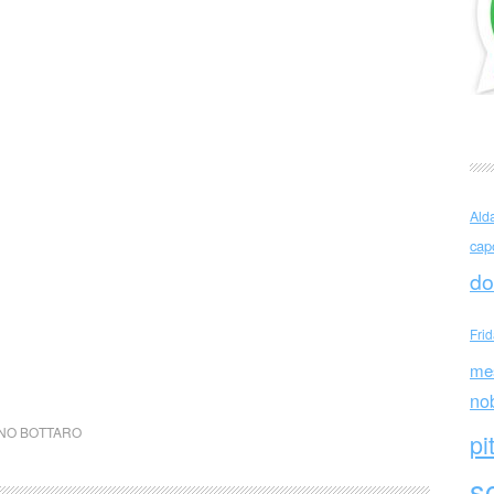
Ald
cap
do
Fri
me
no
ANO BOTTARO
pi
sc