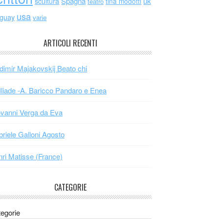
scultura
Spagna
uk
tina modotti
teatro
usa
uguay
varie
ARTICOLI RECENTI
dimir Majakovskij Beato chi
Iliade -A. Baricco Pandaro e Enea
vanni Verga da Eva
riele Galloni Agosto
ri Matisse (France)
CATEGORIE
egorie