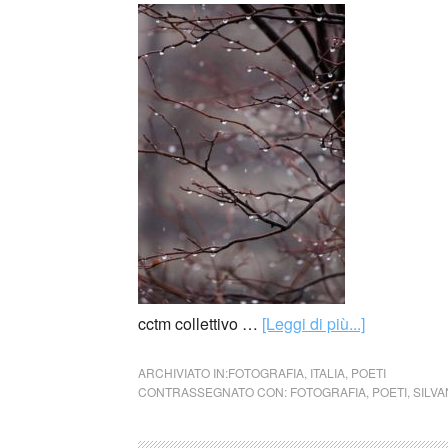
cctm collettivo …
[Leggi di più...]
ARCHIVIATO IN:
FOTOGRAFIA
,
ITALIA
,
POETI
CONTRASSEGNATO CON:
FOTOGRAFIA
,
POETI
,
SILV