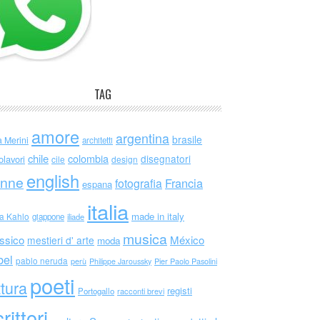
TAG
amore
argentina
brasile
a Merini
architetti
chile
colombia
disegnatori
olavori
cile
design
english
nne
Francia
fotografia
espana
italia
made in italy
da Kahlo
giappone
iliade
musica
ssico
México
mestieri d' arte
moda
bel
pablo neruda
perù
Philippe Jaroussky
Pier Paolo Pasolini
poeti
ttura
registi
Portogallo
racconti brevi
rittori