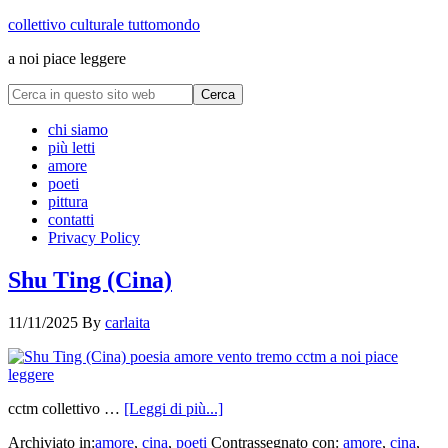
collettivo culturale tuttomondo
a noi piace leggere
chi siamo
più letti
amore
poeti
pittura
contatti
Privacy Policy
Shu Ting (Cina)
11/11/2025
By
carlaita
cctm collettivo …
[Leggi di più...]
Archiviato in:
amore
,
cina
,
poeti
Contrassegnato con:
amore
,
cina
,