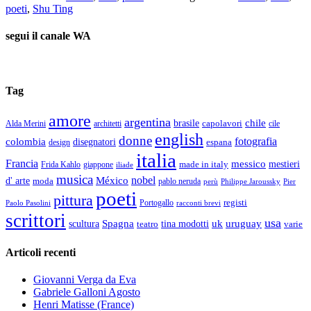
poeti
,
Shu Ting
segui il canale WA
Tag
amore
argentina
chile
brasile
capolavori
Alda Merini
cile
architetti
english
donne
fotografia
colombia
disegnatori
espana
design
italia
Francia
messico
made in italy
mestieri
Frida Kahlo
giappone
iliade
musica
nobel
México
d' arte
moda
pablo neruda
perù
Pier
Philippe Jaroussky
poeti
pittura
registi
Paolo Pasolini
Portogallo
racconti brevi
scrittori
usa
Spagna
scultura
uk
uruguay
teatro
tina modotti
varie
Articoli recenti
Giovanni Verga da Eva
Gabriele Galloni Agosto
Henri Matisse (France)