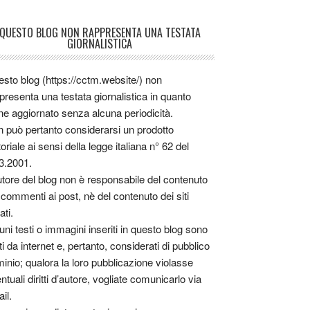
QUESTO BLOG NON RAPPRESENTA UNA TESTATA
GIORNALISTICA
sto blog (https://cctm.website/) non
presenta una testata giornalistica in quanto
ne aggiornato senza alcuna periodicità.
 può pertanto considerarsi un prodotto
toriale ai sensi della legge italiana n° 62 del
3.2001.
utore del blog non è responsabile del contenuto
 commenti ai post, nè del contenuto dei siti
ati.
uni testi o immagini inseriti in questo blog sono
tti da internet e, pertanto, considerati di pubblico
inio; qualora la loro pubblicazione violasse
ntuali diritti d’autore, vogliate comunicarlo via
il.