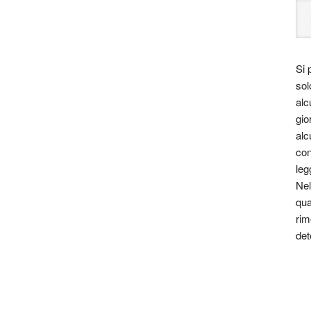
Si 
sol
alc
gio
alc
con
leg
Nel
qua
rim
det