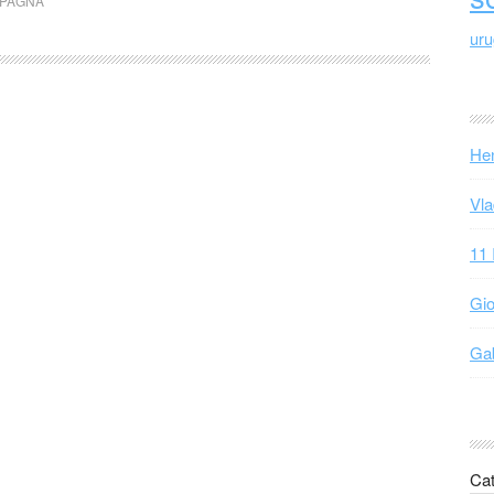
PAGNA
ur
Hen
Vla
11 
Gio
Gab
Cat