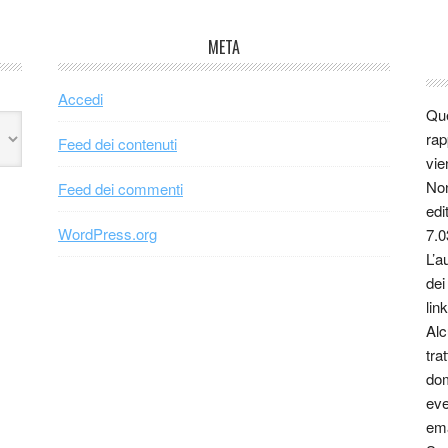
META
Accedi
Que
rap
Feed dei contenuti
vie
Non
Feed dei commenti
edi
WordPress.org
7.0
L’a
dei
link
Alc
tra
dom
eve
ema