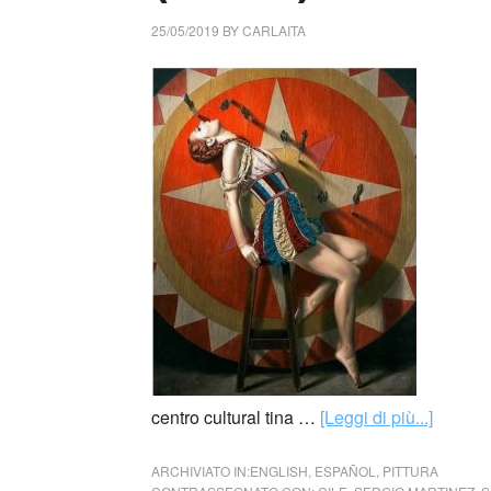
25/05/2019
BY
CARLAITA
centro cultural tina …
[Leggi di più...]
ARCHIVIATO IN:
ENGLISH
,
ESPAÑOL
,
PITTURA