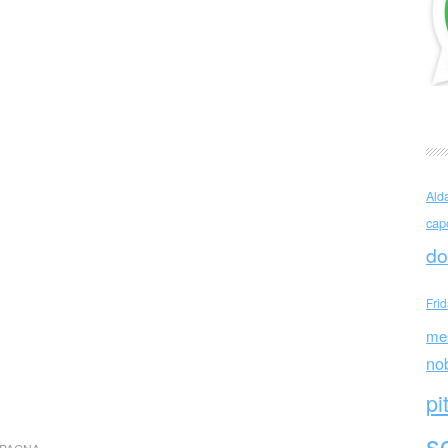
Ald
cap
do
Fri
me
no
pi
sc