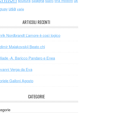
scultura
Spagna
uk
tina modotti
teatro
usa
uguay
varie
ARTICOLI RECENTI
rik Nordbrandt L’amore è così logico
dimir Majakovskij Beato chi
Iliade -A. Baricco Pandaro e Enea
vanni Verga da Eva
riele Galloni Agosto
CATEGORIE
egorie