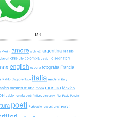
TAG
amore
argentina
brasile
a Merini
architetti
chile
colombia
disegnatori
olavori
cile
design
english
nne
Francia
fotografia
espana
italia
made in italy
da Kahlo
giappone
iliade
musica
ssico
México
mestieri d' arte
moda
bel
pablo neruda
perù
Philippe Jaroussky
Pier Paolo Pasolini
poeti
ttura
registi
Portogallo
racconti brevi
rittori