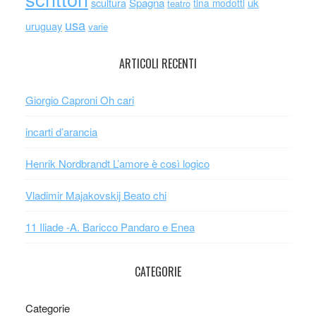
scultura
Spagna
uk
tina modotti
teatro
usa
uruguay
varie
ARTICOLI RECENTI
Giorgio Caproni Oh cari
incarti d’arancia
Henrik Nordbrandt L’amore è così logico
Vladimir Majakovskij Beato chi
11 Iliade -A. Baricco Pandaro e Enea
CATEGORIE
Categorie