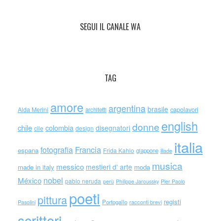
SEGUI IL CANALE WA
TAG
amore
argentina
brasile
capolavori
Alda Merini
architetti
english
donne
chile
colombia
disegnatori
cile
design
italia
Francia
fotografia
espana
Frida Kahlo
giappone
iliade
musica
messico
mestieri d' arte
made in italy
moda
nobel
México
pablo neruda
perù
Philippe Jaroussky
Pier Paolo
poeti
pittura
registi
Portogallo
racconti brevi
Pasolini
scrittori