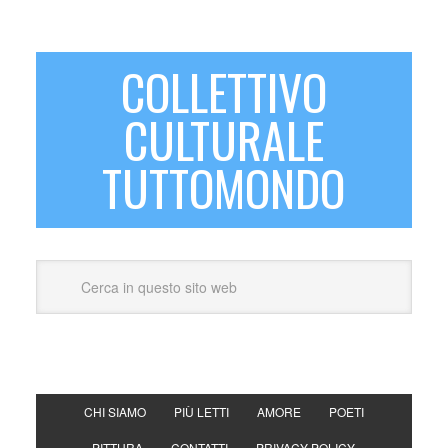
COLLETTIVO
CULTURALE
TUTTOMONDO
CHI SIAMO
PIÙ LETTI
AMORE
POETI
PITTURA
CONTATTI
PRIVACY POLICY