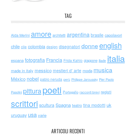
TAG
amore
argentina
brasile
capolavori
Alda Merini
architetti
english
donne
chile
colombia
disegnatori
cile
design
italia
Francia
fotografia
espana
Frida Kahlo
giappone
iliade
musica
messico
mestieri d' arte
made in italy
moda
nobel
México
pablo neruda
perù
Philippe Jaroussky
Pier Paolo
poeti
pittura
registi
Portogallo
racconti brevi
Pasolini
scrittori
scultura
Spagna
uk
tina modotti
teatro
usa
uruguay
varie
ARTICOLI RECENTI