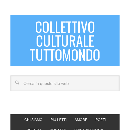
COLLETTIVO
CULTURALE
TUTTOMONDO
CHI SIAMO
PIÙ LETTI
AMORE
POETI
PITTURA
CONTATTI
PRIVACY POLICY