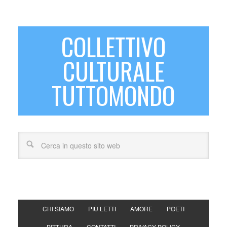
COLLETTIVO
CULTURALE
TUTTOMONDO
CHI SIAMO
PIÙ LETTI
AMORE
POETI
PITTURA
CONTATTI
PRIVACY POLICY