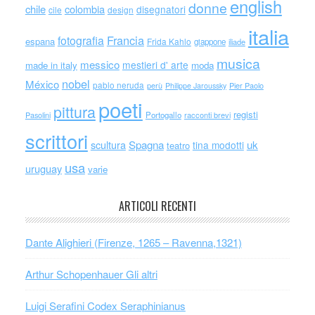
english
donne
chile
colombia
disegnatori
cile
design
italia
Francia
fotografia
espana
Frida Kahlo
giappone
iliade
musica
messico
mestieri d' arte
made in italy
moda
nobel
México
pablo neruda
perù
Philippe Jaroussky
Pier Paolo
poeti
pittura
registi
Portogallo
racconti brevi
Pasolini
scrittori
scultura
Spagna
uk
tina modotti
teatro
usa
uruguay
varie
ARTICOLI RECENTI
Dante Alighieri (Firenze, 1265 – Ravenna,1321)
Arthur Schopenhauer Gli altri
Luigi Serafini Codex Seraphinianus