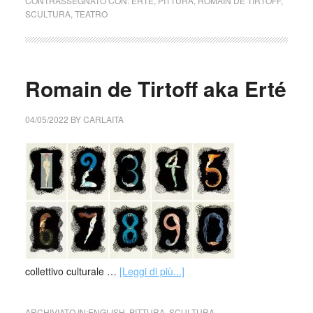
CONTRASSEGNATO CON:
ERTE
,
PITTURA
,
ROMAIN DE TIRTOFF
,
SCULTURA
,
TEATRO
Romain de Tirtoff aka Erté
04/05/2022
BY
CARLAITA
collettivo culturale …
[Leggi di più...]
ARCHIVIATO IN:
ENGLISH
,
PITTURA
,
SCULTURA