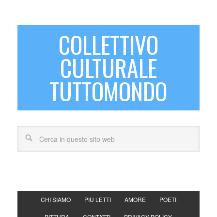
COLLETTIVO
CULTURALE
TUTTOMONDO
CHI SIAMO
PIÙ LETTI
AMORE
POETI
PITTURA
CONTATTI
PRIVACY POLICY