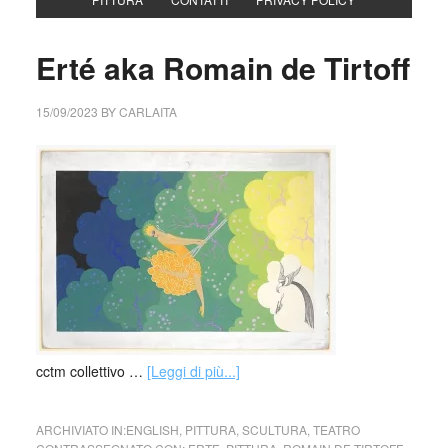
Erté aka Romain de Tirtoff
15/09/2023
BY
CARLAITA
cctm collettivo …
[Leggi di più...]
ARCHIVIATO IN:
ENGLISH
,
PITTURA
,
SCULTURA
,
TEATRO