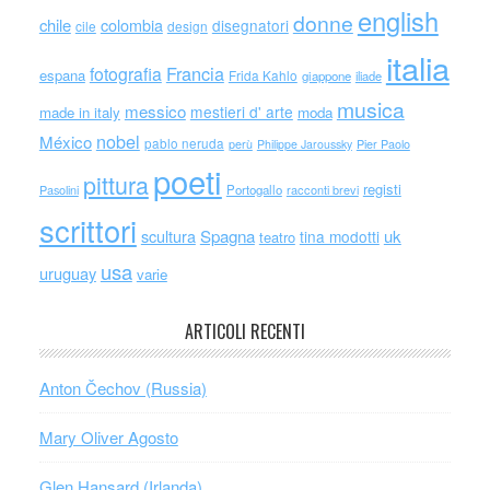
english
donne
chile
colombia
disegnatori
cile
design
italia
Francia
fotografia
espana
Frida Kahlo
giappone
iliade
musica
messico
mestieri d' arte
made in italy
moda
nobel
México
pablo neruda
perù
Philippe Jaroussky
Pier Paolo
poeti
pittura
registi
Portogallo
racconti brevi
Pasolini
scrittori
scultura
Spagna
uk
tina modotti
teatro
usa
uruguay
varie
ARTICOLI RECENTI
Anton Čechov (Russia)
Mary Oliver Agosto
Glen Hansard (Irlanda)